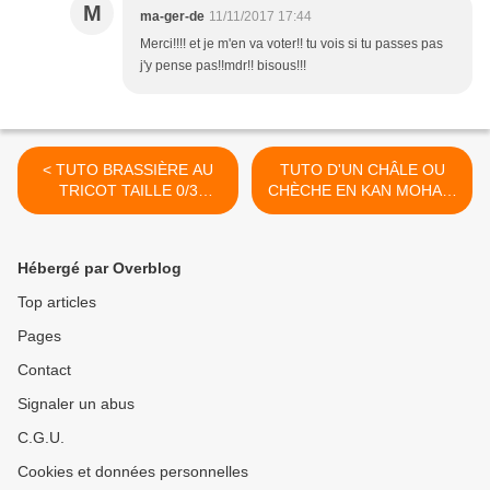
M
ma-ger-de
11/11/2017 17:44
Merci!!!! et je m'en va voter!! tu vois si tu passes pas
j'y pense pas!!mdr!! bisous!!!
< TUTO BRASSIÈRE AU
TUTO D'UN CHÂLE OU
TRICOT TAILLE 0/3
CHÈCHE EN KAN MOHAIR
MOIS...
>
Hébergé par Overblog
Top articles
Pages
Contact
Signaler un abus
C.G.U.
Cookies et données personnelles