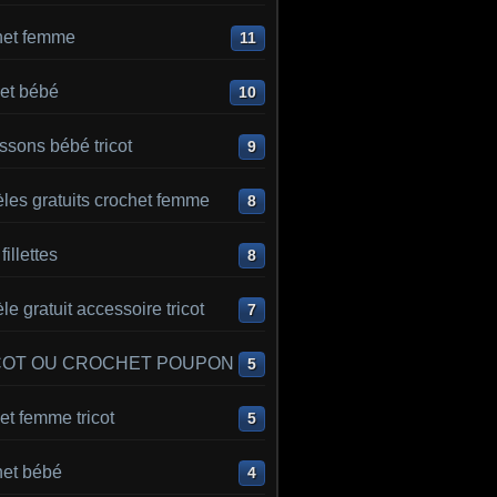
het femme
11
et bébé
10
sons bébé tricot
9
les gratuits crochet femme
8
 fillettes
8
e gratuit accessoire tricot
7
COT OU CROCHET POUPON
5
t femme tricot
5
het bébé
4