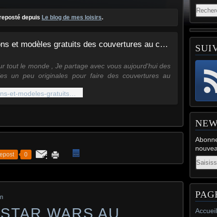
t reposté depuis
Le blog de mes loisirs
.
Patrons et modèles gratuits des couvertures au crochet pour enfants
SUI
ur tout le monde , Je partage avec vous aujourd'hui des
es un peu originales pour faire des couvertures au
et pour enfants " meramaid plaid ", des modèles
http://katty72.over-blog.com/patrons-et-modeles-gratuits-des-couvertures-au-crochet-pour-enfants
ts qui vont leurs faire plaisir et les aider à faire face au
 qui s'est installé , j'espère que vous trouverez votre
eur parmi ces patrons et modèles gratuits des
NEW
tures sacs au crochet .
pouvez tél
Abonne
nouveau
…
epost
0
Email
PAG
on
STAR WARS AU
Accueil