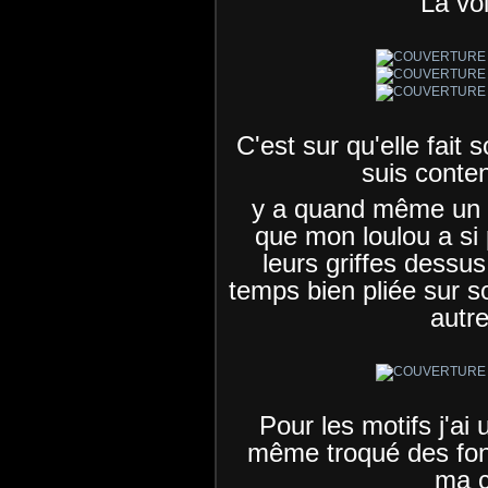
La voi
C'est sur qu'elle fait 
suis conten
y a quand même un t
que mon loulou a si 
leurs griffes dessus
temps bien pliée sur s
autre
Pour les motifs j'ai u
même troqué des fond
ma c