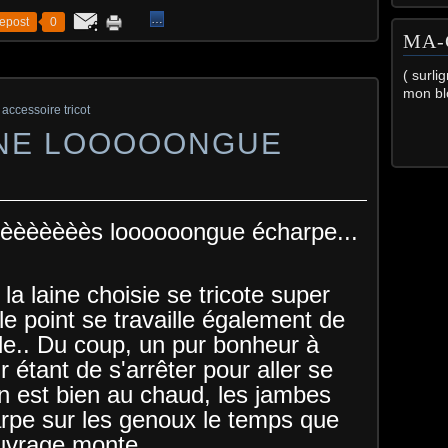
…
epost
0
MA-
( surli
mon bl
accessoire tricot
UNE LOOOOONGUE
rèèèèèèès loooooongue écharpe...
a laine choisie se tricote super
 le point se travaille également de
le.. Du coup, un pur bonheur à
ur étant de s'arrêter pour aller se
on est bien au chaud, les jambes
arpe sur les genoux le temps que
ouvrage monte...