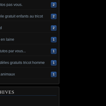
utos pas vous.
2
e gratuit enfants au tricot
2
d
2
en laine
1
utos par vous...
1
èles gratuits tricot homme
1
t animaux
1
HIVES