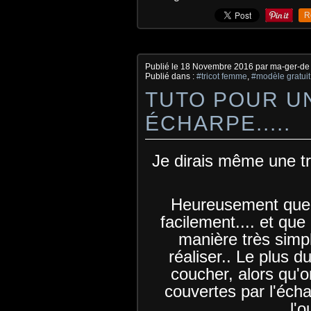
R
Publié le
18 Novembre 2016
par ma-ger-de
Publié dans :
#tricot femme
,
#modèle gratuit 
TUTO POUR 
ÉCHARPE.....
Je dirais même une t
Heureusement que l
facilement.... et que
manière très simp
réaliser.. Le plus d
coucher, alors qu'
couvertes par l'éch
l'