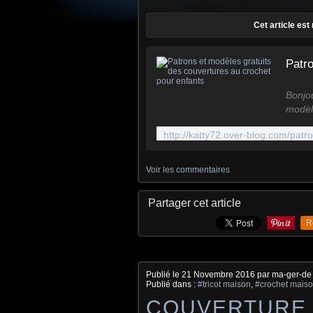
Cet article es
Bonjo
modèl
croch
marran
froid
bonh
Voir les commentaires
couver
Vous 
Partager cet article
R
Publié le
21 Novembre 2016
par ma-ger-de
Publié dans :
#tricot maison
,
#crochet mais
COUVERTURE 