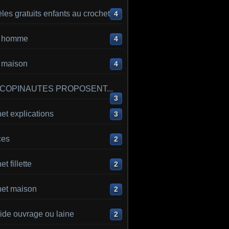
es gratuits enfants au crochet
4
ot homme
4
t maison
4
 COPINAUTES PROPOSENT...
3
et explications
3
ces
2
t fillette
2
het maison
2
ide ouvrage ou laine
2