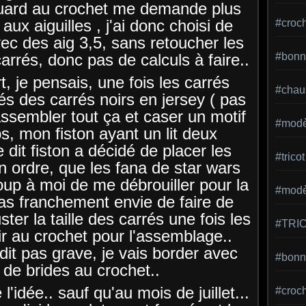
quard au crochet me demande plus
 aux aiguilles , j'ai donc choisi de
#croc
avec des aig 3,5, sans retoucher les
carrés, donc pas de calculs à faire..
#bonn
, je pensais, une fois les carrés
#chaus
tés des carrés noirs en jersey ( pas
assembler tout ça et caser un motif
#modè
, mon fiston ayant un lit deux
 dit fiston a décidé de placer les
#tricot
n ordre, que les fana de star wars
oup à moi de me débrouiller pour la
#modèl
 pas franchement envie de faire de
ter la taille des carrés une fois les
#TRI
ir au crochet pour l'assemblage..
dit pas grave, je vais border avec
#bonne
 de brides au crochet..
 l'idée.. sauf qu'au mois de juillet...
#croc