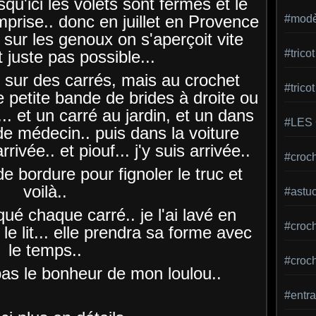
squ'ici les volets sont fermés et le
mprise.. donc en juillet en Provence
#modèl
sur les genoux on s'aperçoit vite
 juste pas possible...
#tric
ie sur des carrés, mais au crochet
#trico
ne petite bande de brides à droite ou
.. et un carré au jardin, et un dans
#LES
 de médecin.. puis dans la voiture
rivée.. et piouf... j'y suis arrivée..
#croch
de bordure pour fignoler le truc et
voilà..
#astu
qué chaque carré.. je l'ai lavé en
#croche
e lit... elle prendra sa forme avec
le temps..
#croc
as le bonheur de mon loulou..
#entra