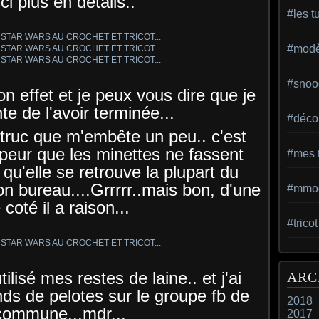
ci plus en détails..
#les t
#modèl
#snoo
son effet et je peux vous dire que je
te de l'avoir terminée...
#déco 
ruc que m'embête un peu.. c'est
peur que les minettes ne fassent
#mes t
 qu'elle se retrouve la plupart du
on bureau....Grrrrr..mais bon, d'une
#mmod
 coté il a raison...
#trico
tilisé mes restes de laine.. et j'ai
ARC
s de pelotes sur le groupe fb de
2018
ommune...mdr...
2017