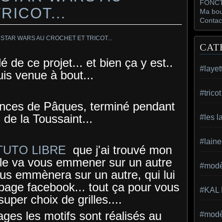
FONCT
RICOT...
Ma bou
Contac
CAT
 de ce projet... et bien ça y est..
#layet
uis venue à bout...
#trico
ces de Pâques, terminé pendant
s de la Toussaint...
#les l
#laine
TUTO LIBRE
que j'ai trouvé mon
ticle va vous emmener sur un autre
#modèl
us emmènera sur un autre, qui lui
page facebook... tout ça pour vous
#KAL
uper choix de grilles....
ages les motifs sont réalisés au
#modèl