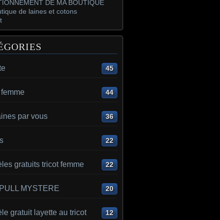
IONNEMENT DE MA BOUTIQUE
tique de laines et cotons
t
ÉGORIES
te
45
t femme
44
aines par vous
36
s
22
es gratuits tricot femme
22
 PULL MYSTERE
20
e gratuit layette au tricot
12