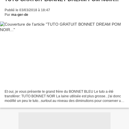
Publié le 03/03/2018 à 18:47
Par
ma-ger-de
Et oui, je vous présente le grand frère du BONNET BLEU Le tuto a été
transférer: TUTO BONNET NOIR La laine utilisée est plus grosse.. j'ai donc
modifié un peu le tuto...surtout au niveau des diminutions pour conserver un
bel aspect. J'ai réduit le nombre...