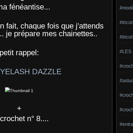
ma fénéantise...
#modèl
#tric
 fait, chaque fois que j'attends
.. je prépare mes chainettes..
#trico
petit rappel:
#LES
#croch
YELASH DAZZLE
#astu
#croche
+
#croc
crochet n° 8....
#entra