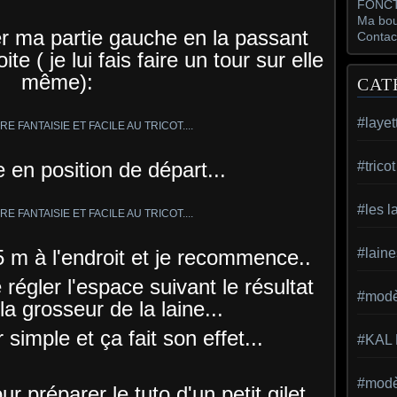
FONCT
Ma bou
ner ma partie gauche en la passant
Contac
te ( je lui fais faire un tour sur elle
même):
CAT
#layet
 en position de départ...
#trico
#les l
5 m à l'endroit et je recommence..
#laine
régler l'espace suivant le résultat
#modèl
la grosseur de la laine...
simple et ça fait son effet...
#KAL
#modèl
ur préparer le tuto d'un petit gilet