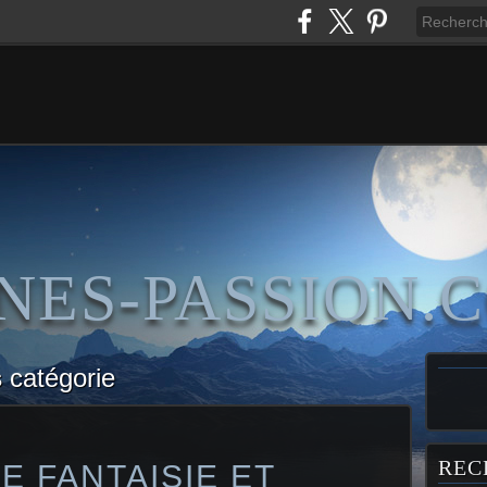
NES-PASSION.
s
catégorie
REC
 FANTAISIE ET