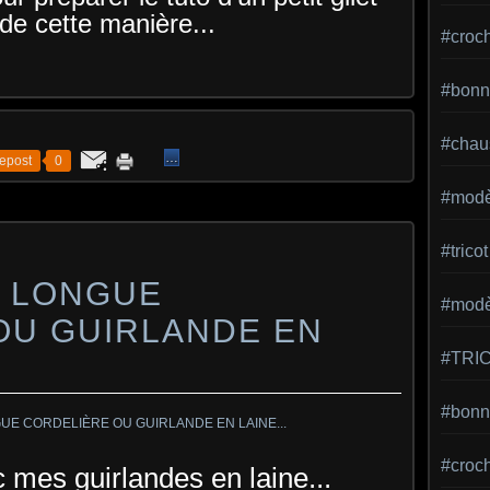
de cette manière...
#croc
#bonn
#chaus
…
epost
0
#modè
#tricot
 LONGUE
#modèl
OU GUIRLANDE EN
#TRI
#bonne
#croc
 mes guirlandes en laine...