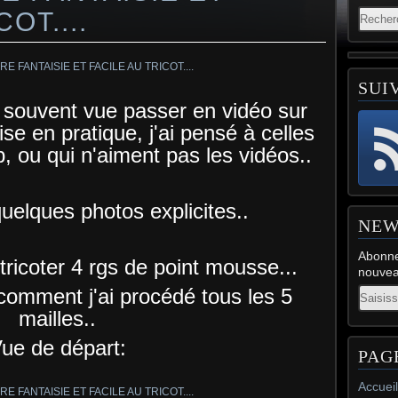
OT....
SUI
a souvent vue passer en vidéo sur
mise en pratique, j'ai pensé à celles
b, ou qui n'aiment pas les vidéos..
 quelques photos explicites..
NEW
Abonne
ricoter 4 rgs de point mousse...
nouveau
 comment j'ai procédé tous les 5
Email
mailles..
ue de départ:
PAG
Accueil