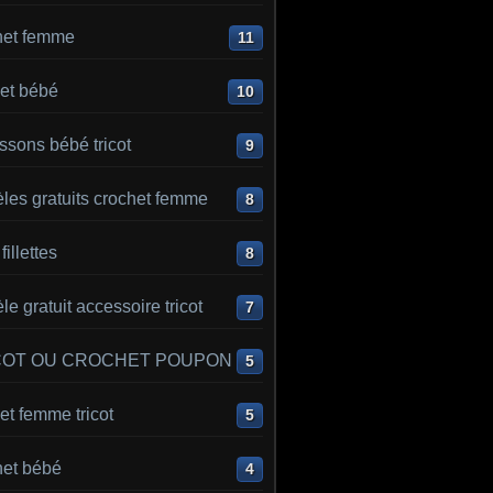
het femme
11
et bébé
10
sons bébé tricot
9
les gratuits crochet femme
8
 fillettes
8
e gratuit accessoire tricot
7
COT OU CROCHET POUPON
5
t femme tricot
5
het bébé
4