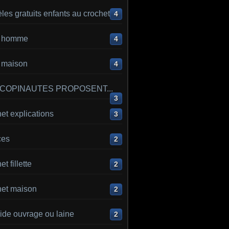
es gratuits enfants au crochet
4
ot homme
4
t maison
4
 COPINAUTES PROPOSENT...
3
et explications
3
ces
2
t fillette
2
het maison
2
ide ouvrage ou laine
2