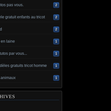
utos pas vous.
2
e gratuit enfants au tricot
2
d
2
en laine
1
utos par vous...
1
èles gratuits tricot homme
1
t animaux
1
HIVES