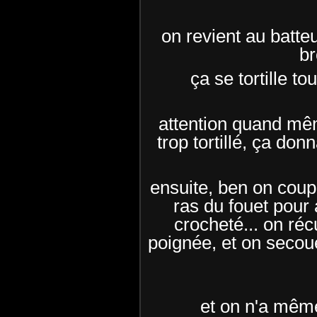
on revient au batteu
br
ça se tortille t
attention quand mêm
trop tortillé, ça don
ensuite, ben on coupe
ras du fouet pour 
crocheté... on réc
poignée, et on secou
et on n'a même 