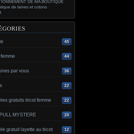
IONNEMENT DE MA BOUTIQUE
tique de laines et cotons
t
ÉGORIES
te
45
t femme
44
aines par vous
36
s
22
es gratuits tricot femme
22
 PULL MYSTERE
20
e gratuit layette au tricot
12