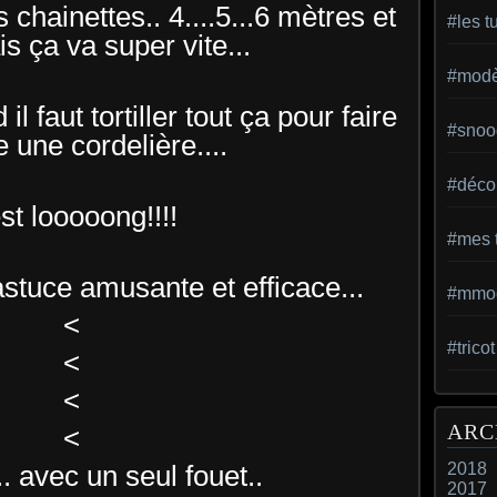
chainettes.. 4....5...6 mètres et
#les t
s ça va super vite...
#modèl
l faut tortiller tout ça pour faire
#snoo
une cordelière....
#déco 
est looooong!!!!
#mes t
'astuce amusante et efficace...
#mmod
<
#trico
<
<
ARC
<
.. avec un seul fouet..
2018
2017