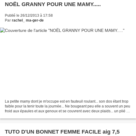
NOËL GRANNY POUR UNE MAMY.....
Publié le 26/12/2013 à 17:58
Par
rachel_ ma-ger-de
La petite mamy dont je m'occupe est en fauteuil roulant... son dos étant trop
faible pour la tenir toute la journée... Ne bougeant peu elle a souvent un peu
froid aux épaules et aux genoux et se couvrent avec deux plaids... un plié en
deux pour les épaules,...
TUTO D'UN BONNET FEMME FACILE aig 7,5