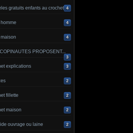
es gratuits enfants au crochet
4
ot homme
4
t maison
4
 COPINAUTES PROPOSENT...
3
et explications
3
ces
2
t fillette
2
het maison
2
ide ouvrage ou laine
2