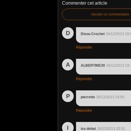
Commenter cet article
Ajouter un commentaire
D
Disou Crochet
26/12/2013 19:
Répondre
A
ALBERTINE30
26/12/2013 19:
Répondre
P
pierrette
26/12/2013 19:50
Répondre
I
isa debat
26/12/2013 20:52