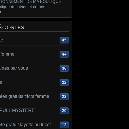
IONNEMENT DE MA BOUTIQUE
tique de laines et cotons
t
ÉGORIES
te
45
t femme
44
aines par vous
36
s
22
es gratuits tricot femme
22
 PULL MYSTERE
20
e gratuit layette au tricot
12