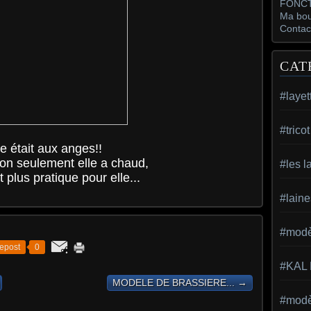
FONCT
Ma bou
Contac
CAT
#layet
#trico
le était aux anges!!
non seulement elle a chaud,
#les l
t plus pratique pour elle...
#laine
#modèl
epost
0
#KAL
MODELE DE BRASSIERE... →
#modèl