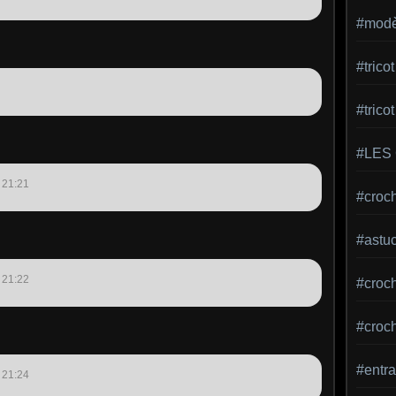
#modèl
#tric
#trico
#LES
 21:21
#croch
#astu
 21:22
#croche
#croc
#entra
 21:24