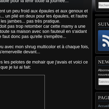
aible pour la tenir toute la journée...
nt un peu froid aux épaules et aux genoux et
.. un plié en deux pour les épaules, et l'autre
les jambes... pas très pratique.
SUI
 doit pas trop retomber car cette mamy a une
 toute sa maison avec son fauteuil en s'aidant
e faut donc pas qu'elle s'empêtre...
 vu avec mon shrug multicolor et à chaque fois,
 s'emerveille devant...
NEW
tes les pelotes de mohair que j'avais et voici ce
que je lui ai fait:
Abonne
nouveau
Email
PAG
Accueil