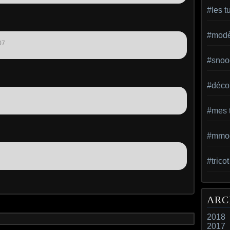
#les t
#modèl
07
#snoo
#déco 
#mes t
#mmod
#trico
ARC
2018
2017