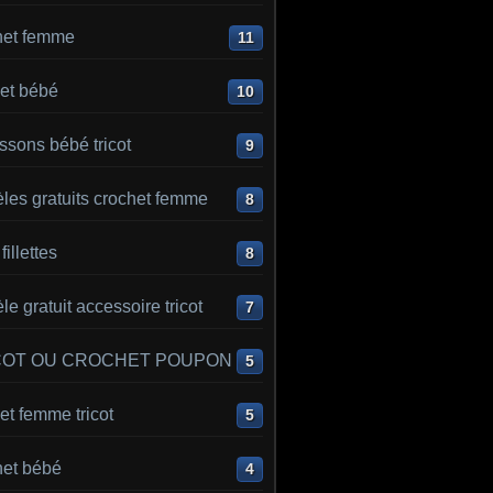
het femme
11
et bébé
10
sons bébé tricot
9
les gratuits crochet femme
8
 fillettes
8
e gratuit accessoire tricot
7
COT OU CROCHET POUPON
5
t femme tricot
5
het bébé
4