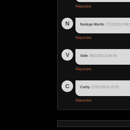
Répondre
N
Nadege Marlin
27/12/2013 08:
Répondre
V
Valie
28/12/2013 06:54
Répondre
C
Cathy
17/01/2014 15:25
Répondre