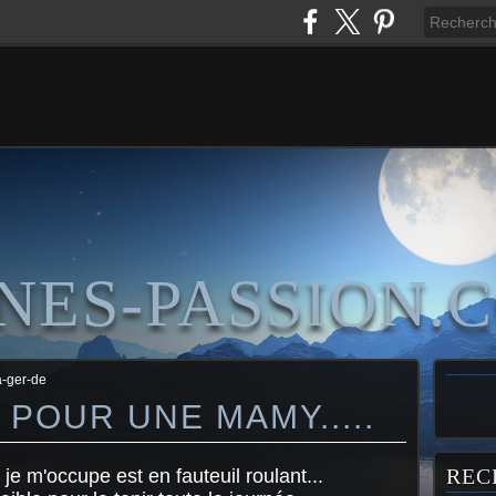
NES-PASSION.
a-ger-de
POUR UNE MAMY.....
REC
je m'occupe est en fauteuil roulant...