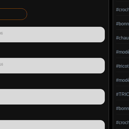
#croc
#bonn
06
#chaus
#modè
16
#tricot
#modèl
#TRI
#bonne
#croc