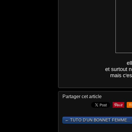
el
et surtout 
mais c'es
Partager cet article
R
← TUTO D'UN BONNET FEMME...