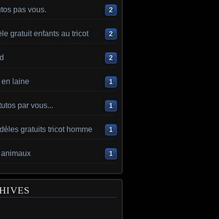
utos pas vous.
2
e gratuit enfants au tricot
2
d
2
en laine
1
utos par vous...
1
èles gratuits tricot homme
1
t animaux
1
HIVES