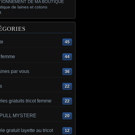
IONNEMENT DE MA BOUTIQUE
tique de laines et cotons
t
ÉGORIES
te
45
t femme
44
aines par vous
36
s
22
es gratuits tricot femme
22
 PULL MYSTERE
20
e gratuit layette au tricot
12