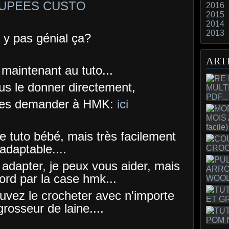
UPEES CUSTO
2016
2015
2014
2013
t y pas génial ça?
ART
maintenant au tuto...
us le donner directement,
er les demander à HMK:
ici
une tuto bébé, mais très facilement
adaptable....
adapter, je peux vous aider, mais
ord par la case hmk...
vez le crocheter avec n'importe
grosseur de laine....