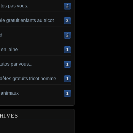
utos pas vous.
2
e gratuit enfants au tricot
2
d
2
en laine
1
utos par vous...
1
èles gratuits tricot homme
1
t animaux
1
HIVES