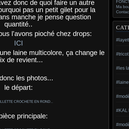
avez donc de quoi faire un autre
FONCT
Ma bou
urquoi pas un petit gilet pour la
Contac
ns manche je pense question
quantité..
CAT
ous l'avons pioché chez drops:
#layet
ICI
ne laine multicolore, ça change le
#trico
ix de revient...
#les l
 donc les photos...
#laine
le départ:
#modèl
#KAL
pièce principale:
#modèl