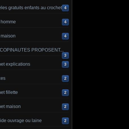
es gratuits enfants au crochet
4
ot homme
4
t maison
4
 COPINAUTES PROPOSENT...
3
et explications
3
ces
2
t fillette
2
het maison
2
ide ouvrage ou laine
2