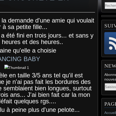
 à la demande d'une amie qui voulait
SUI
ir à sa petite fille...
a été fini en trois jours... et sans y
 heures et des heures..
laine qu'elle a choisie
ANCING BABY
NEW
le en taille 3/5 ans tel qu'il est
Abonne
nouveau
e je n'ai pas fait les bordures des
Email
 semblaient bien longues, surtout
rois ans... J'ai bien fait car la mon
éfait quelques rgs....
PAG
lu à peine plus d'une pelote...
Accueil