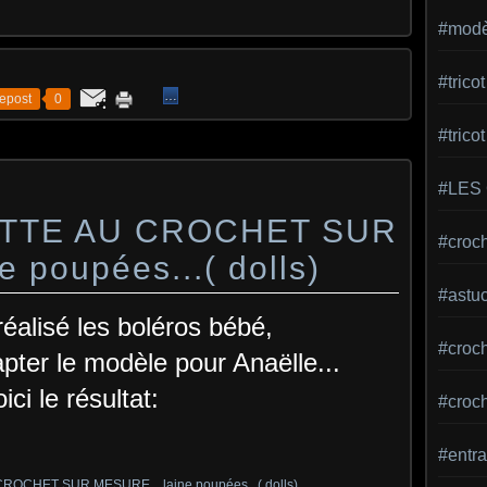
#modèl
#tric
…
epost
0
#trico
#LES
ETTE AU CROCHET SUR
#croch
 poupées...( dolls)
#astu
réalisé les boléros bébé,
#croche
apter le modèle pour Anaëlle...
oici le résultat:
#croc
#entra