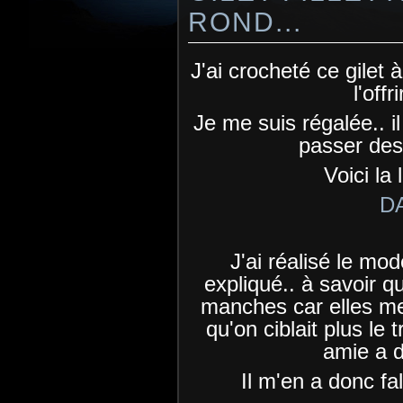
ROND...
J'ai crocheté ce gilet
l'offr
Je me suis régalée.. il 
passer des
Voici la 
D
J'ai réalisé le modè
expliqué.. à savoir qu
manches car elles me
qu'on ciblait plus le t
amie a d
Il m'en a donc fal