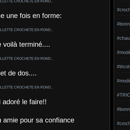
#croc
 une fois en forme:
#bonn
#chaus
e voilà terminé....
#modè
#tricot
et de dos....
#modèl
#TRI
i adoré le faire!!
#bonne
 amie pour sa confiance
#croc