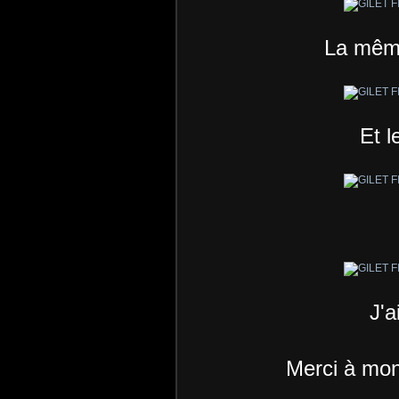
La même
Et l
J'a
Merci à mon