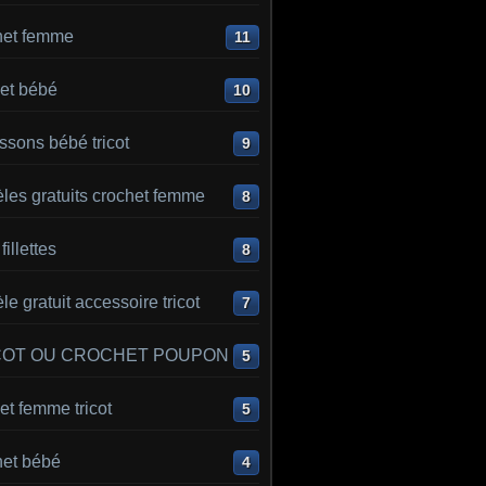
het femme
11
et bébé
10
sons bébé tricot
9
les gratuits crochet femme
8
 fillettes
8
e gratuit accessoire tricot
7
COT OU CROCHET POUPON
5
t femme tricot
5
het bébé
4