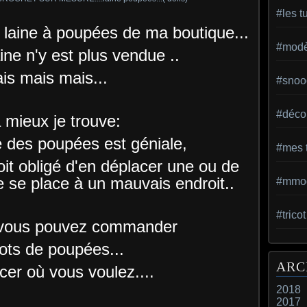
#les t
la laine à poupées de ma boutique...
#modèl
ine n'y est plus vendue ..
is mais mais...
#snoo
#déco 
 a mieux je trouve:
ée des poupées est géniale,
#mes t
soit obligé d'en déplacer une ou de
le se place à un mauvais endroit..
#mmod
#trico
 vous pouvez commander
lots de poupées...
ARC
acer où vous voulez....
2018
2017