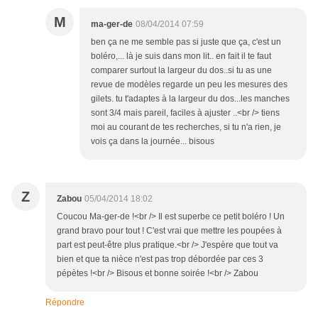
M
ma-ger-de
08/04/2014 07:59
ben ça ne me semble pas si juste que ça, c'est un
boléro,... là je suis dans mon lit.. en fait il te faut
comparer surtout la largeur du dos..si tu as une
revue de modèles regarde un peu les mesures des
gilets. tu t'adaptes à la largeur du dos...les manches
sont 3/4 mais pareil, faciles à ajuster ..<br /> tiens
moi au courant de tes recherches, si tu n'a rien, je
vois ça dans la journée... bisous
Z
Zabou
05/04/2014 18:02
Coucou Ma-ger-de !<br /> Il est superbe ce petit boléro ! Un
grand bravo pour tout ! C'est vrai que mettre les poupées à
part est peut-être plus pratique.<br /> J'espère que tout va
bien et que ta nièce n'est pas trop débordée par ces 3
pépètes !<br /> Bisous et bonne soirée !<br /> Zabou
Répondre