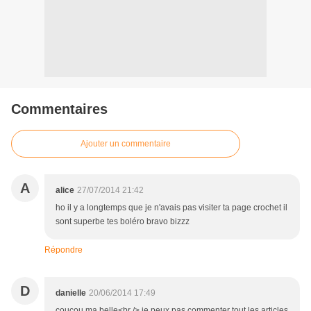
Commentaires
Ajouter un commentaire
A
alice
27/07/2014 21:42
ho il y a longtemps que je n'avais pas visiter ta page crochet il
sont superbe tes boléro bravo bizzz
Répondre
D
danielle
20/06/2014 17:49
coucou ma belle<br /> je peux pas commenter tout les articles