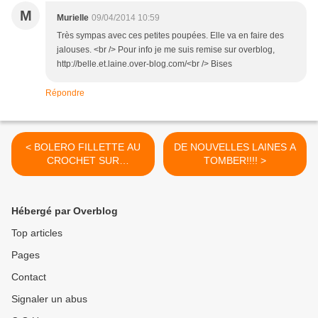
M
Murielle
09/04/2014 10:59
Très sympas avec ces petites poupées. Elle va en faire des
jalouses. <br /> Pour info je me suis remise sur overblog,
http://belle.et.laine.over-blog.com/<br /> Bises
Répondre
< BOLERO FILLETTE AU
DE NOUVELLES LAINES A
CROCHET SUR
TOMBER!!!! >
MESURE....laine poupées...
( dolls)
Hébergé par Overblog
Top articles
Pages
Contact
Signaler un abus