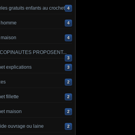
es gratuits enfants au crochet
4
ot homme
4
t maison
4
 COPINAUTES PROPOSENT...
3
et explications
3
ces
2
t fillette
2
het maison
2
ide ouvrage ou laine
2