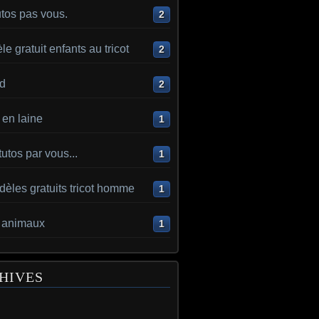
utos pas vous.
2
e gratuit enfants au tricot
2
d
2
en laine
1
utos par vous...
1
èles gratuits tricot homme
1
t animaux
1
HIVES