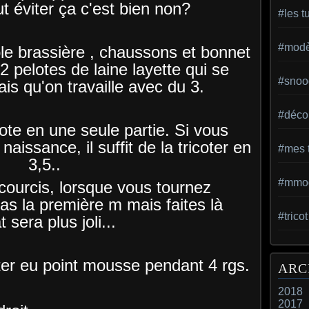
ut éviter ça c'est bien non?
#les t
#modèl
ble brassière , chaussons et bonnet
 2 pelotes de laine layette qui se
#snoo
ais qu'on travaille avec du 3.
#déco 
cote en une seule partie. Si vous
 naissance, il suffit de la tricoter en
#mes t
3,5..
#mmod
ccourcis, lorsque vous tournez
pas la première m mais faites là
#trico
t sera plus joli...
ter eu point mousse pendant 4 rgs.
ARC
2018
2017