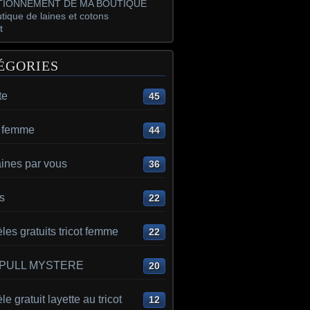
IONNEMENT DE MA BOUTIQUE
tique de laines et cotons
t
ÉGORIES
te
45
t femme
44
aines par vous
36
s
22
es gratuits tricot femme
22
 PULL MYSTERE
20
e gratuit layette au tricot
12