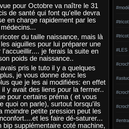
évue pour Octobre va naître le 31
#modèl
is de santé qui font qu'elle devra
se en charge rapidement par les
#tric
médecins...
icoter du taille naissance, mais là
#trico
r les aiguilles pour lui préparer une
accueillir.... je ferais la suite en
#LES
son poids de naissance..
#croch
'avais pris le tuto il y a quelques
plus, je vous donne donc les
#astu
lus que je les ai modifiées: en effet
l y avait des liens pour la fermer..
#croche
que pour certains préma ( et vous
e quoi on parle), surtout lorsqu'ils
#croc
a moindre petite pression peut les
nconfort....et les faire dé-saturer...
#entra
n bip supplémentaire coté machine,