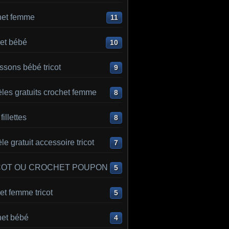
het femme
11
et bébé
10
sons bébé tricot
9
les gratuits crochet femme
8
 fillettes
8
e gratuit accessoire tricot
7
COT OU CROCHET POUPON
5
t femme tricot
5
het bébé
4