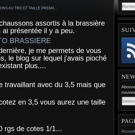
 chaussons assortis à la brassière
 ai présentée il y a peu.
SUI
TO BRASSIERE
ernière, je me permets de vous
s, le blog sur lequel j'avais pioché
existant plus....
NEW
se travaillant avec du 3,5 mais que
Abonne
nouveau
Email
ricotez en 3,5 vous aurez une taille
PAG
0 rgs de cotes 1/1...
Accueil