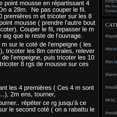
FONCT
de point mousse en répartissant 4
Ma bou
 On a 28m. Ne pas couper le fil.
Contac
0 premières m et tricoter sur les 8
point mousse ( prendre l'autre bout
CAT
icoter). Couper le fil, repasser le m
 aig que le reste de l'ouvrage.
#layet
 m sur le coté de l'empeigne ( les
#trico
), tricoter les 8m centrales, relever
de l'empeigne, puis tricoter les 10
#les l
tricoter 8 rgs de mousse sur ces
#laine
ant les 4 premières ( Ces 4 m sont
#modèl
..), 2m ens, tourner,
#KAL
urner.. répéter ce rg jusqu'à ce
sur le second coté ( on a rabattu le
#modèl