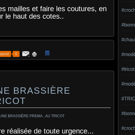
es mailles et faire les coutures, en
#croc
r le haut des cotes..
#bonn
#chaus
…
epost
0
#modè
#tricot
#modèl
NE BRASSIÈRE
RICOT
#TRI
#bonne
#croc
re réalisée de toute urgence...