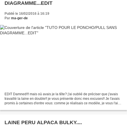
DIAGRAMME...EDIT
Publié le 16/02/2016 à 16:19
Par
ma-ger-de
EDIT Damned!!! mais où avais je la tête? j'ai oublié de préciser que j'avais
travaillé la laine en double!! je vous présente donc mes excuses!! Je l'avais
promis à certaines d'entre vous: comme je réalisais ce modèle, je vous l'ai
traduit en français...
LAINE PERU ALPACA BULKY....