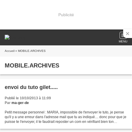
Publicité
MENU
Accueil
» MOBILE.ARCHIVES
MOBILE.ARCHIVES
envoi du tuto gilet.....
Publié le 10/10/2013 à 11:09
Par
ma-ger-de
Petit message personnel : MARIA, impossible de t'envoyer le tuto, je pense
qu'il y a une erreur dans l'adresse mail que tu as indiqué.... donc pour que je
puisse te l'envoyer, il te faudrait reposter un com en vérifiant bien ton
adresse... merci et à...