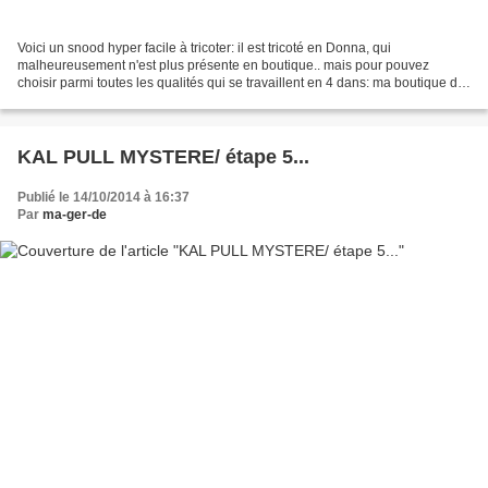
Voici un snood hyper facile à tricoter: il est tricoté en Donna, qui
malheureusement n'est plus présente en boutique.. mais pour pouvez
choisir parmi toutes les qualités qui se travaillent en 4 dans: ma boutique de
laine et je l'ai par contre travaillé...
KAL PULL MYSTERE/ étape 5...
Publié le 14/10/2014 à 16:37
Par
ma-ger-de