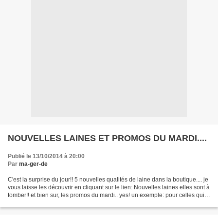
NOUVELLES LAINES ET PROMOS DU MARDI....
Publié le 13/10/2014 à 20:00
Par
ma-ger-de
C'est la surprise du jour!! 5 nouvelles qualités de laine dans la boutique.... je
vous laisse les découvrir en cliquant sur le lien: Nouvelles laines elles sont à
tomber!! et bien sur, les promos du mardi.. yes! un exemple: pour celles qui
étaient tentées...