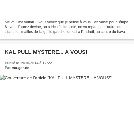
Me voili me voilou.... vous voyez que je pense à vous... en vanat pour l'étape
6 : vous l'aurez deviné, on a tricoté d'un coté, on va repartir de l'autre: on
tricote les mailles de l'aiguille gauche. on est à l'endroit, au centre du travail;
on tricote...
KAL PULL MYSTERE... A VOUS!
Publié le 19/10/2014 à 12:22
Par
ma-ger-de