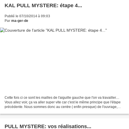
KAL PULL MYSTERE: étape 4...
Publié le 07/10/2014 à 09:03
Par
ma-ger-de
Cette fois ci ce sont les mailles de l'aiguille gauche que l'on va travailler....
Vous allez voir, ça va aller super vite car c'est le même principe que l'étape
précédente. Nous sommes donc au centre ( enfin presque) de l'ouvrage,
disons au marqueur,...
PULL MYSTERE: vos réalisations...