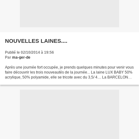
NOUVELLES LAINES....
Publié le 02/10/2014 à 19:56
Par
ma-ger-de
Après une journée fort occupée, je prends quelques minutes pour venir vous
faire découvrir les trois nouveautés de la journée... La laine LUX BABY 50%
acrylique, 50% polyamide, elle se tricote avec du 3,5/ 4.... La BARCELONA
10% mohair, 20% laine, 70%...