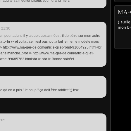
ur adulte ?à mediter bisous et un grand merci
MA-
( surli
mon bl
 21:36
it un pour adulte il y a quelques années.. il doit être sur mon autre
a...<br /> et voilà.. ce n'est pas tout à fait le même modèle mais
/> http://www.ma-ger-de.com/article-gilet-rond-91064925.html<br
 sans manche..:<br /> http://www.ma-ger-de.com/article-gilet-
che-99685782.html<br /> <br /> Bonne soirée!
qd on a pris " le coup " ça doit être addictif ;) bsx
:05