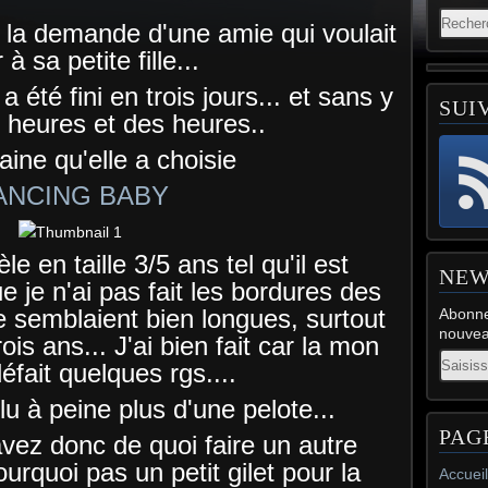
 à la demande d'une amie qui voulait
ir à sa petite fille...
a été fini en trois jours... et sans y
SUI
 heures et des heures..
laine qu'elle a choisie
ANCING BABY
le en taille 3/5 ans tel qu'il est
NEW
e je n'ai pas fait les bordures des
 semblaient bien longues, surtout
Abonne
nouveau
rois ans... J'ai bien fait car la mon
Email
éfait quelques rgs....
lu à peine plus d'une pelote...
PAG
avez donc de quoi faire un autre
urquoi pas un petit gilet pour la
Accueil