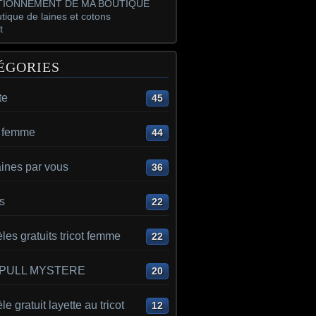
IONNEMENT DE MA BOUTIQUE
tique de laines et cotons
t
ÉGORIES
te
45
t femme
44
aines par vous
36
s
22
es gratuits tricot femme
22
 PULL MYSTERE
20
e gratuit layette au tricot
12