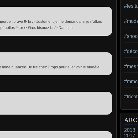
#les t
#modèl
uperbe , bravo !!<br /> Justement je me demandai si je n'allais
s pépettes !!<br /> Gros bisous<br /> Danielle
#snoo
#déco 
#mes t
e laine nuancée. Je file chez Drops pour aller voir le modèle.
#mmod
#trico
ARC
2018
2017