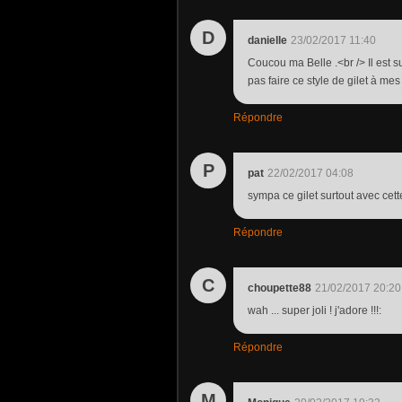
D
danielle
23/02/2017 11:40
Coucou ma Belle .<br /> Il est s
pas faire ce style de gilet à me
Répondre
P
pat
22/02/2017 04:08
sympa ce gilet surtout avec cett
Répondre
C
choupette88
21/02/2017 20:20
wah ... super joli ! j'adore !!!:
Répondre
M