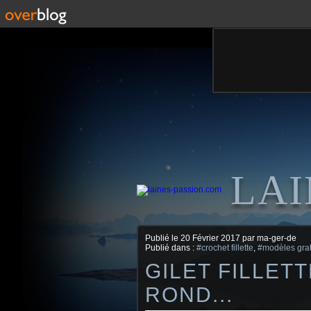
LAI
Publié le
20 Février 2017
par ma-ger-de
Publié dans :
#crochet fillette
,
#modèles grat
GILET FILLET
ROND...