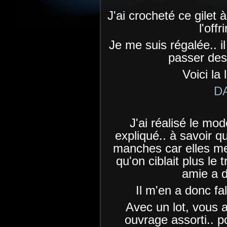
J'ai crocheté ce gilet
l'offr
Je me suis régalée.. il 
passer des
Voici la 
D
J'ai réalisé le modè
expliqué.. à savoir qu
manches car elles me
qu'on ciblait plus le t
amie a d
Il m'en a donc fal
Avec un lot, vous 
ouvrage assorti.. po