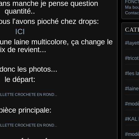
ns manche je pense question
FONCT
Ma bou
quantité..
Contac
ous l'avons pioché chez drops:
CAT
ICI
ne laine multicolore, ça change le
#layet
ix de revient...
#trico
 donc les photos...
#les l
le départ:
#laine
#modèl
pièce principale:
#KAL
#modèl