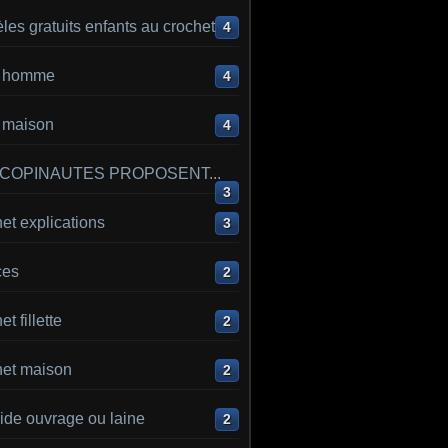
es gratuits enfants au crochet
4
ot homme
4
t maison
4
 COPINAUTES PROPOSENT...
3
et explications
3
ces
2
t fillette
2
het maison
2
ide ouvrage ou laine
2