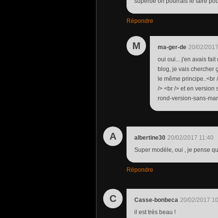
superbe on pourrais le faire po
Répondre
M
ma-ger-de
20/02/2017
oui oui... j'en avais fa
blog, je vais chercher ç
le même principe..<br 
/> <br /> et en version
rond-version-sans-man
A
albertine30
20/02/2017 11:40
Super modèle, oui , je pense que 
Répondre
C
Casse-bonbeca
20/02/2017 10
il est très beau !