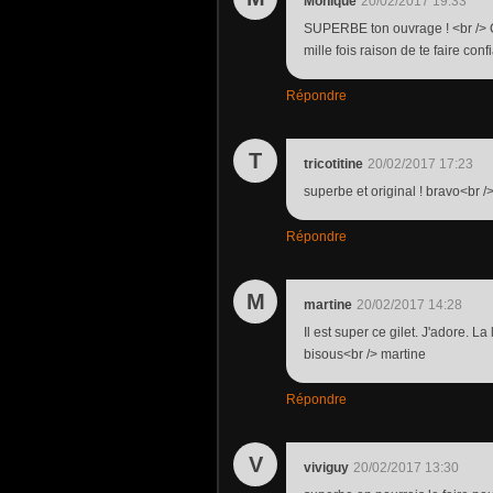
Monique
20/02/2017 19:33
SUPERBE ton ouvrage ! <br /> Ca
mille fois raison de te faire conf
Répondre
T
tricotitine
20/02/2017 17:23
superbe et original ! bravo<br /
Répondre
M
martine
20/02/2017 14:28
Il est super ce gilet. J'adore. 
bisous<br /> martine
Répondre
V
viviguy
20/02/2017 13:30