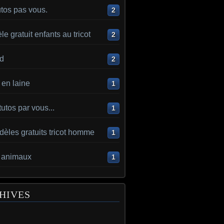
utos pas vous.
2
e gratuit enfants au tricot
2
d
2
en laine
1
utos par vous...
1
èles gratuits tricot homme
1
t animaux
1
HIVES