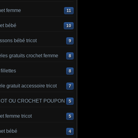
het femme
11
et bébé
10
sons bébé tricot
9
les gratuits crochet femme
8
 fillettes
8
e gratuit accessoire tricot
7
COT OU CROCHET POUPON
5
t femme tricot
5
het bébé
4