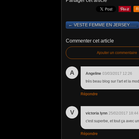
Partager cet article
R
← VESTE FEMME EN JERSEY......
Commenter cet article
Ajouter un commentaire
A
Angeline
03/03/2017 12:26
très beau blog sur l'art et la mod
Répondre
V
victoria lynn
25/02/2017 18:44
c'est superbe, et tout ça avec u
Répondre