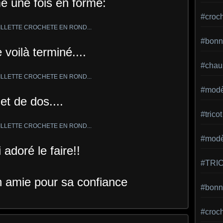
 une fois en forme:
#croc
#bonn
e voilà terminé....
#chaus
#modè
et de dos....
#tricot
#modèl
i adoré le faire!!
#TRI
 amie pour sa confiance
#bonne
#croc