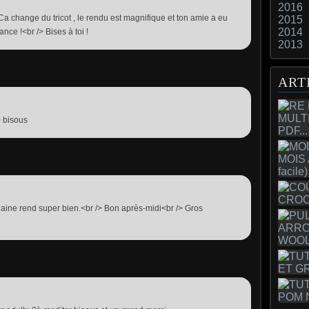
2016
 change du tricot , le rendu est magnifique et ton amie a eu
2015
2014
iance !<br /> Bises à toi !
2013
ART
> bisous
La laine rend super bien.<br /> Bon après-midi<br /> Gros