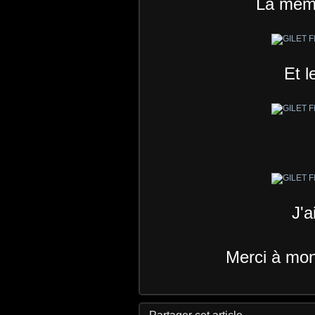
La même
Et l
J'a
Merci à mon