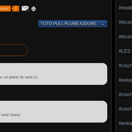
#modèl
epost
0
#tric
TUTO PULL PLUME AJOURE... →
#trico
#LES
#croch
e. un plaisir de venir ici.
#astu
#croche
#croc
n rond ! bravo
#entra