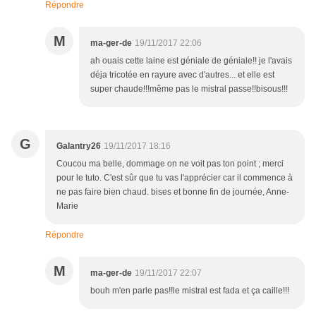
Répondre
M
ma-ger-de
19/11/2017 22:06
ah ouais cette laine est géniale de géniale!! je l'avais
déja tricotée en rayure avec d'autres... et elle est
super chaude!!!même pas le mistral passe!!bisous!!!
G
Galantry26
19/11/2017 18:16
Coucou ma belle, dommage on ne voit pas ton point ; merci
pour le tuto. C'est sûr que tu vas l'apprécier car il commence à
ne pas faire bien chaud. bises et bonne fin de journée, Anne-
Marie
Répondre
M
ma-ger-de
19/11/2017 22:07
bouh m'en parle pas!!le mistral est fada et ça caille!!!