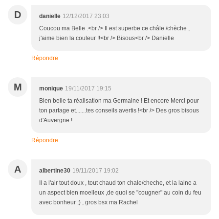
D
danielle
12/12/2017 23:03
Coucou ma Belle .<br /> Il est superbe ce châle /chèche ,
j'aime bien la couleur !!<br /> Bisous<br /> Danielle
Répondre
M
monique
19/11/2017 19:15
Bien belle ta réalisation ma Germaine ! Et encore Merci pour
ton partage et.......tes conseils avertis !<br /> Des gros bisous
d'Auvergne !
Répondre
A
albertine30
19/11/2017 19:02
Il a l'air tout doux , tout chaud ton chale/cheche, et la laine a
un aspect bien moelleux ,de quoi se "cougner" au coin du feu
avec bonheur ;) , gros bsx ma Rachel