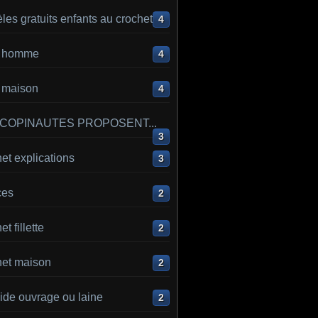
es gratuits enfants au crochet
4
ot homme
4
t maison
4
 COPINAUTES PROPOSENT...
3
et explications
3
ces
2
t fillette
2
het maison
2
ide ouvrage ou laine
2