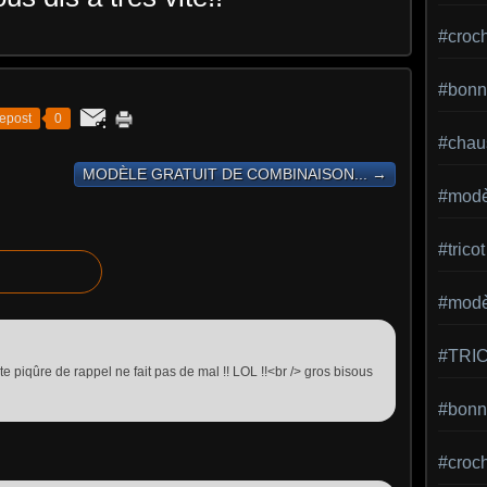
#croc
#bonn
epost
0
#chaus
MODÈLE GRATUIT DE COMBINAISON... →
#modè
#tricot
#modèl
#TRI
 piqûre de rappel ne fait pas de mal !! LOL !!<br /> gros bisous
#bonne
#croc