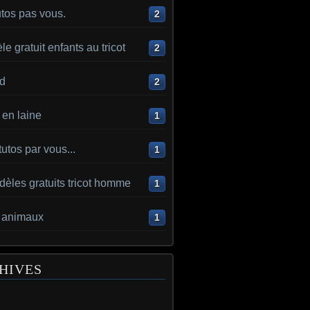
utos pas vous.
2
e gratuit enfants au tricot
2
d
2
en laine
1
utos par vous...
1
èles gratuits tricot homme
1
t animaux
1
HIVES