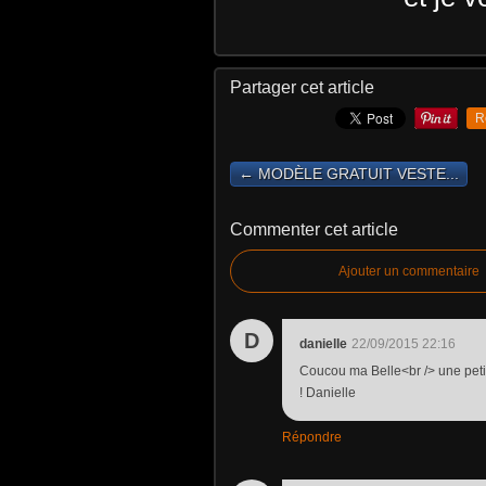
Partager cet article
R
← MODÈLE GRATUIT VESTE...
Commenter cet article
Ajouter un commentaire
D
danielle
22/09/2015 22:16
Coucou ma Belle<br /> une petite
! Danielle
Répondre