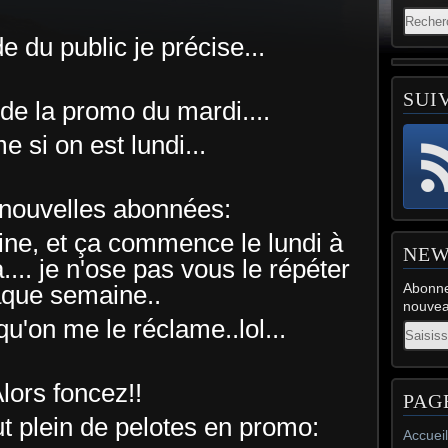
 du public je précise...
SUI
 de la promo du mardi....
 si on est lundi...
 nouvelles abonnées:
ne, et ça commence le lundi à
NEW
à.... je n'ose pas vous le répéter
que semaine..
Abonne
nouveau
 qu'on me le réclame..lol...
Email
lors foncez!!
PAG
 plein de pelotes en promo:
Accueil