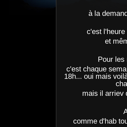
à la demande
c'est l'heure
et même
Pour les
c'est chaque semai
18h... oui mais voil
cha
mais il arriev
A
comme d'hab tout