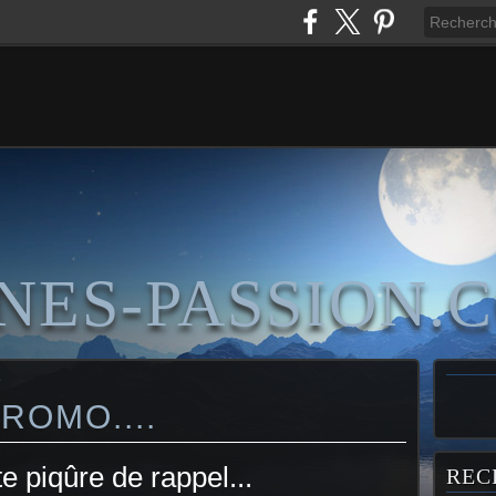
NES-PASSION.
e
ROMO....
e piqûre de rappel...
REC