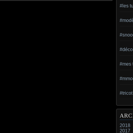
#les t
#modèl
#snoo
#déco 
#mes t
#mmod
#trico
ARC
2018
2017