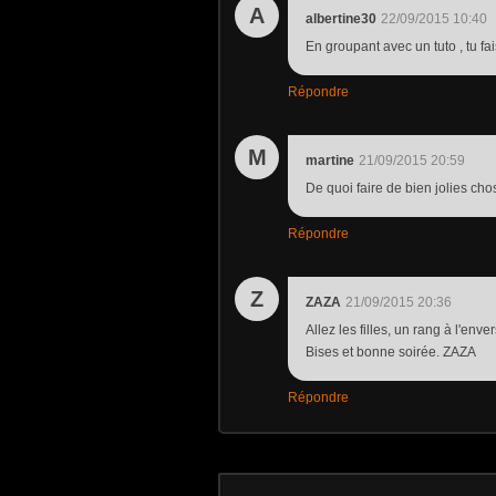
A
albertine30
22/09/2015 10:40
En groupant avec un tuto , tu fais
Répondre
M
martine
21/09/2015 20:59
De quoi faire de bien jolies ch
Répondre
Z
ZAZA
21/09/2015 20:36
Allez les filles, un rang à l'enver
Bises et bonne soirée. ZAZA
Répondre