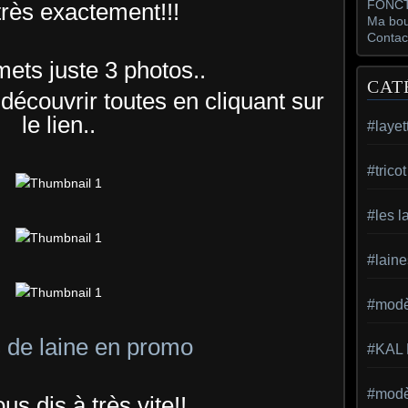
FONCT
très exactement!!!
Ma bou
Contac
mets juste 3 photos..
CAT
 découvrir toutes en cliquant sur
le lien..
#layet
#trico
#les l
#laine
#modèl
 de laine en promo
#KAL
#modèl
ous dis à très vite!!