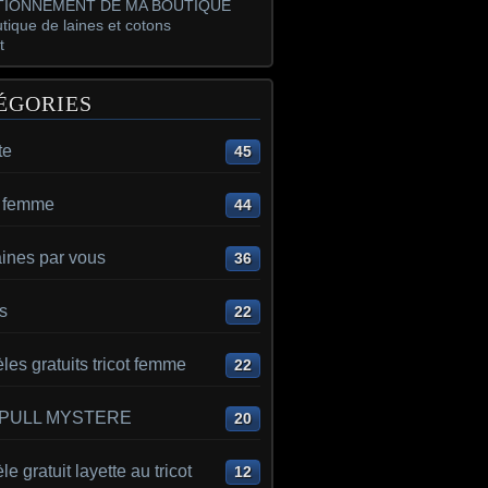
IONNEMENT DE MA BOUTIQUE
tique de laines et cotons
t
ÉGORIES
te
45
t femme
44
aines par vous
36
s
22
es gratuits tricot femme
22
 PULL MYSTERE
20
e gratuit layette au tricot
12