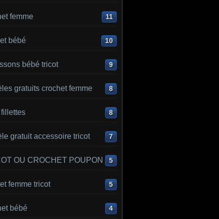
het femme
11
et bébé
10
sons bébé tricot
9
les gratuits crochet femme
8
 fillettes
8
e gratuit accessoire tricot
7
COT OU CROCHET POUPON
5
t femme tricot
5
het bébé
4