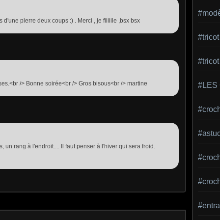
#modèl
 d'une pierre deux coups :) . Merci , je fiiiiile ,bsx bsx
#tric
#trico
oses.<br /> Bonne soirée<br /> Gros bisous<br /> martine
#LES
#croch
#astu
s, un rang à l'endroit.... Il faut penser à l'hiver qui sera froid.
#croche
#croc
#entra