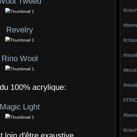
Wool Tweed
#croc
#bonn
Revelry
#chaus
#modè
Rino Wool
#tricot
 du 100% acrylique:
#modèl
#TRI
Magic Light
#bonne
#croc
t loin d'être exaustive....