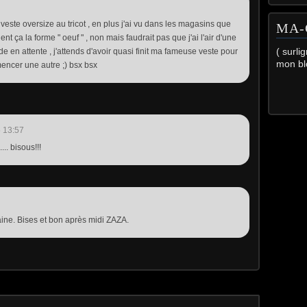
veste oversize au tricot , en plus j'ai vu dans les magasins que
MA-
lent ça la forme " oeuf " , non mais faudrait pas que j'ai l'air d'une
( surli
 en attente , j'attends d'avoir quasi finit ma fameuse veste pour
mon bl
mencer une autre ;) bsx bsx
 13:57
.... bisous!!!
ne. Bises et bon après midi ZAZA.