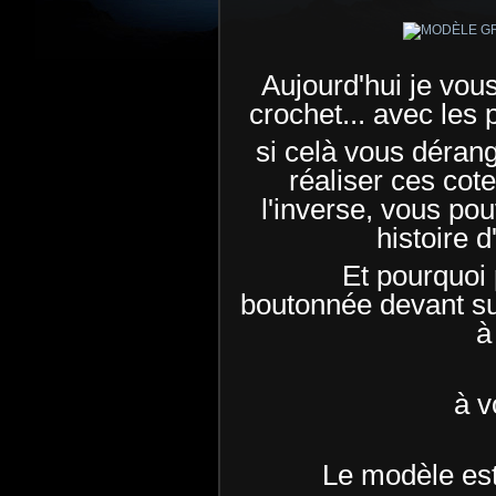
Aujourd'hui je vo
crochet... avec les 
si celà vous déran
réaliser ces cot
l'inverse, vous pou
histoire d
Et pourquoi
boutonnée devant sur
à
à v
Le modèle est