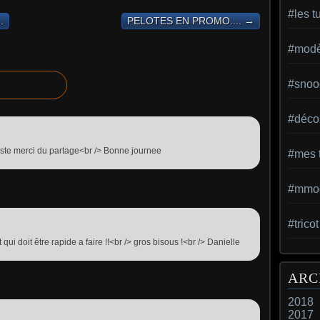
#les t
.
PELOTES EN PROMO.... →
#modèl
#snoo
#déco 
veste merci du partage<br /> Bonne journee
#mes t
#mmod
#trico
qui doit être rapide a faire !!<br /> gros bisous !<br /> Danielle
ARC
2018
2017