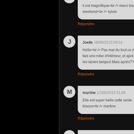
il est magnifique<br /> merci b
weekend<br /> sylvie
Répondre
J
Joelle
18/09/2015 09:01
Hello<br /> Pas mal du tout ce 
fais une robe d'intérieur, et ap
les laines beiges! Mais aprés?
Répondre
M
martine
17/09/2015 21:08
Elle est super belle cette veste
bisous<br /> martine
Répondre