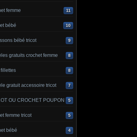
het femme
11
et bébé
10
sons bébé tricot
9
les gratuits crochet femme
8
 fillettes
8
e gratuit accessoire tricot
7
COT OU CROCHET POUPON
5
t femme tricot
5
het bébé
4