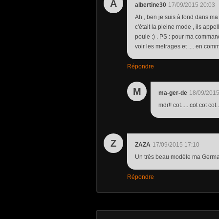
A
albertine30
17/09/2015 20:03
Ah , ben je suis à fond dans ma 
c'était la pleine mode , ils appel
poule :) . PS : pour ma commande
voir les metrages et .... en com
Répondre
M
ma-ger-de
18/09/2015
mdr!! cot..... cot cot cot..
Z
ZAZA
17/09/2015 17:10
Un très beau modèle ma Germai
Répondre