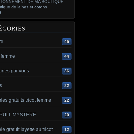
IONNEMENT DE MA BOUTIQUE
tique de laines et cotons
t
ÉGORIES
te
45
t femme
44
aines par vous
36
s
22
es gratuits tricot femme
22
 PULL MYSTERE
20
e gratuit layette au tricot
12