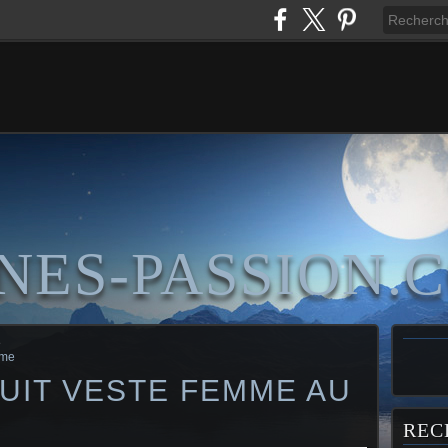
NES-PASSION.
e
mme
UIT VESTE FEMME AU
REC