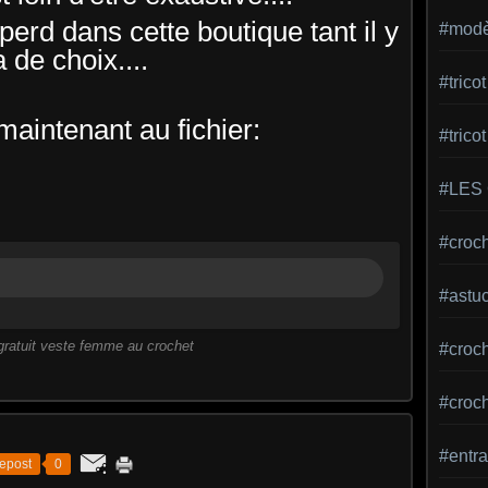
erd dans cette boutique tant il y
#modèl
a de choix....
#tric
aintenant au fichier:
#trico
#LES
#croch
#astu
ratuit veste femme au crochet
#croche
#croc
#entra
epost
0