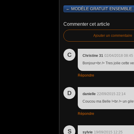
← MODÈLE GRATUIT ENSEMBLE..
Commenter cet article
Ajouter un commentaire
C
Christine 31
02/04/2018 08:45
Bonjour<br /> Tres jolie cette 
Répondre
D
danielle
22/09/2015 22:14
Coucou ma Belle !<br /> un gilet 
Répondre
S
sylvie
19/09/2015 12:25