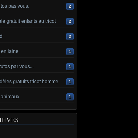
utos pas vous.
2
e gratuit enfants au tricot
2
d
2
en laine
1
utos par vous...
1
èles gratuits tricot homme
1
t animaux
1
HIVES