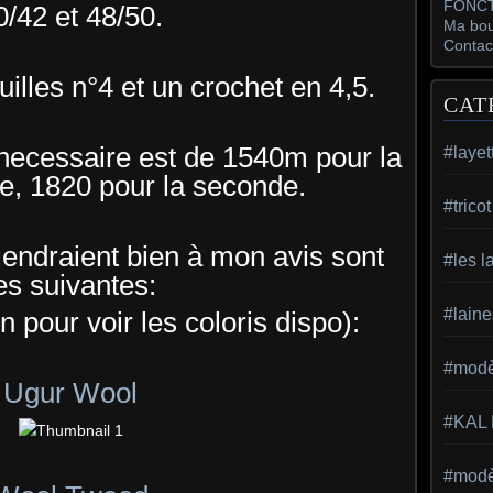
FONCT
0/42 et 48/50.
Ma bou
Contac
guilles n°4 et un crochet en 4,5.
CAT
necessaire est de 1540m pour la
#layet
le, 1820 pour la seconde.
#trico
iendraient bien à mon avis sont
#les l
es suivantes:
#laine
en pour voir les coloris dispo):
#modèl
Ugur Wool
#KAL
#modèl