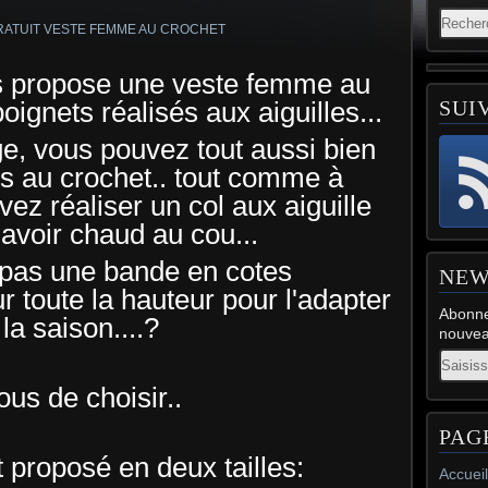
us propose une veste femme au
poignets réalisés aux aiguilles...
SUI
ge, vous pouvez tout aussi bien
es au crochet.. tout comme à
vez réaliser un col aux aiguille
'avoir chaud au cou...
 pas une bande en cotes
NEW
 toute la hauteur pour l'adapter
Abonne
 la saison....?
nouveau
Email
ous de choisir..
PAG
 proposé en deux tailles:
Accueil