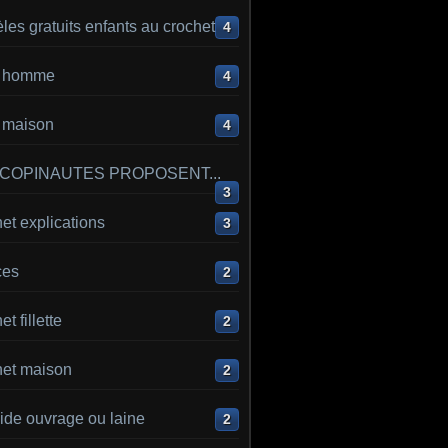
es gratuits enfants au crochet
4
ot homme
4
t maison
4
 COPINAUTES PROPOSENT...
3
et explications
3
ces
2
t fillette
2
het maison
2
ide ouvrage ou laine
2