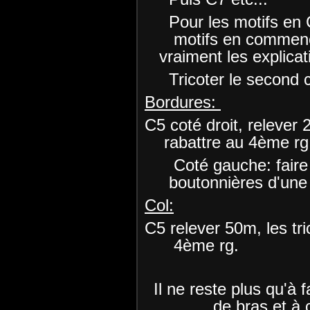
Pour les motifs en C
motifs en commença
vraiment les explicat
Tricoter le second co
Bordures:
C5 coté droit, rele
rabattre au 4ème rg
Coté gauche: fair
boutonnières d'une m
Col:
C5 relever 50m, les t
4ème rg.
Il ne reste plus qu'à 
de bras et à 