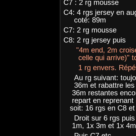
C7 : 2 rg mousse
C4: 4 rgs jersey en 
coté: 89m
C7: 2 rg mousse
C8: 2 rg jersey puis
"4m end, 2m croi
celle qui arrive)" tou
1 rg envers. Répéter
Au rg suivant: toujo
36m et rabattre les 
36m restantes encore
repart en reprenant 
soit: 16 rgs en C8 et
Droit sur 6 rgs pui
1m, 1x 3m et 1x 4m
Puis C7 etc...