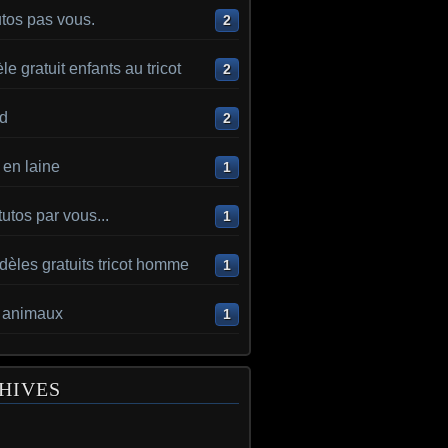
utos pas vous.
2
e gratuit enfants au tricot
2
d
2
en laine
1
utos par vous...
1
èles gratuits tricot homme
1
t animaux
1
HIVES