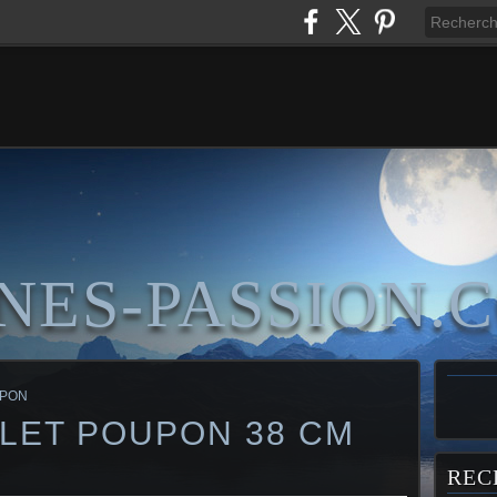
NES-PASSION.
UPON
ILET POUPON 38 CM
REC