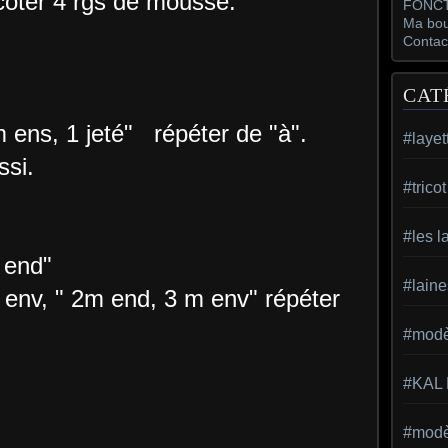
coter 4 rgs de mousse.
FONCT
Ma bou
Contac
CAT
ns, 1 jeté" répéter de "à".
#layet
si.
#trico
#les l
 end"
#laine
v, " 2m end, 3 m env" répéter
#modèl
#KAL
#modèl