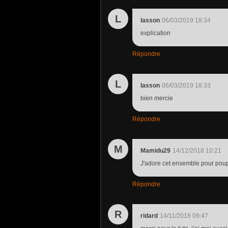
L
lasson
06/03/2019 18:34
explication
Répondre
L
lasson
06/03/2019 18:33
bien mercie
Répondre
M
Mamidu29
14/12/2018 10:21
J'adore cet ensemble pour poup
Répondre
R
ridard
14/11/2018 09:47