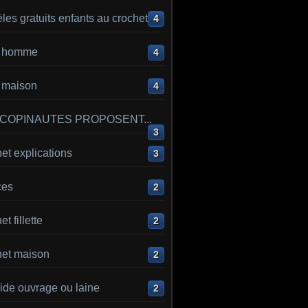
es gratuits enfants au crochet
4
ot homme
4
t maison
4
 COPINAUTES PROPOSENT...
3
et explications
3
ces
2
t fillette
2
het maison
2
ide ouvrage ou laine
2