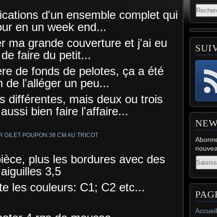
lications d'un ensemble complet qui
jour en un week end...
r ma grande couverture et j'ai eu
SUI
de faire du petit...
ère de fonds de pelotes, ça a été
n de l'alléger un peu...
rs différentes, mais deux ou trois
ussi bien faire l'affaire...
NEW
Abonne
nouveau
 pièce, plus les bordures avec des
Email
aiguilles 3,5
 les couleurs: C1; C2 etc...
PAG
Accueil