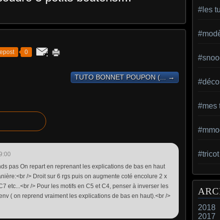
#les t
#modèl
epost
0
#snoo
TUTO BONNET POUPON (... →
#déco 
#mes t
#mmod
#trico
9:00
ds pas On repart en reprenant les explications de bas en haut
anière:<br /> Droit sur 6 rgs puis on augmente coté encolure 2 x
7 etc...<br /> Pour les motifs en C5 et C4, penser à inverser les
ARC
nv ( on reprend vraiment les explications de bas en haut).<br />
2018
2017