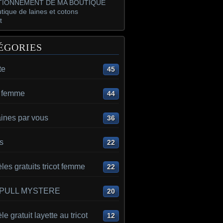
IONNEMENT DE MA BOUTIQUE
tique de laines et cotons
t
ÉGORIES
te
45
t femme
44
aines par vous
36
s
22
es gratuits tricot femme
22
 PULL MYSTERE
20
e gratuit layette au tricot
12