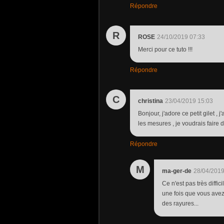
Répondre
R
ROSE
24/10/2019 07:33
Merci pour ce tuto !!!
Répondre
C
christina
23/04/2019 15:03
Bonjour, j'adore ce petit gilet , 
les mesures , je voudrais faire
Répondre
M
ma-ger-de
28/04/2019
Ce n'est pas très diffic
une fois que vous avez 
des rayures...