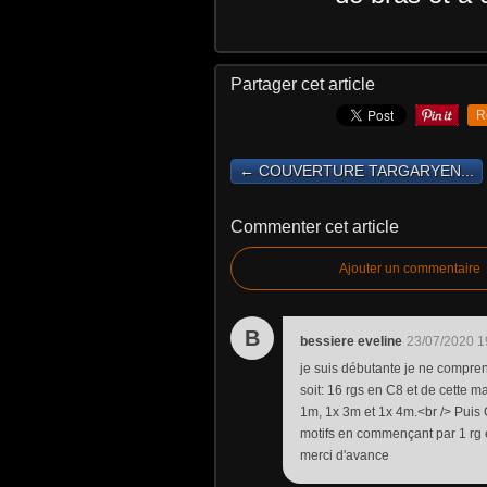
Partager cet article
R
← COUVERTURE TARGARYEN...
Commenter cet article
Ajouter un commentaire
B
bessiere eveline
23/07/2020 1
je suis débutante je ne compren
soit: 16 rgs en C8 et de cette m
1m, 1x 3m et 1x 4m.<br /> Puis C
motifs en commençant par 1 rg e
merci d'avance