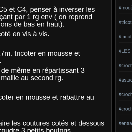
5 et C4, penser à inverser les
#modèl
nt par 1 rg env ( on reprend
#tric
ions de bas en haut).
té en vis à vis.
#trico
#LES
ver 27m. tricoter en mousse et
.
#croch
e de même en répartissant 3
aille au second rg.
#astu
#croche
ricoter en mousse et rabattre au
#croc
faire les coutures cotés et dessous
#entra
coudre 3 petits boutons....