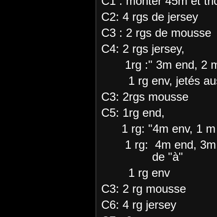
C1 : monter 45m et tri
C2: 4 rgs de jersey
C3 : 2 rgs de mousse
C4: 2 rgs jersey,
1rg :" 3m end, 2 m e
1 rg env, jetés aus
C3: 2rgs mousse
C5: 1rg end,
1 rg: "4m env, 1 m
1 rg: 4m end, 3m en
de "à"
1 rg env
C3: 2 rg mousse
C6: 4 rg jersey