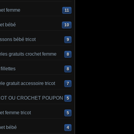
het femme
11
et bébé
10
sons bébé tricot
9
les gratuits crochet femme
8
 fillettes
8
e gratuit accessoire tricot
7
COT OU CROCHET POUPON
5
t femme tricot
5
het bébé
4