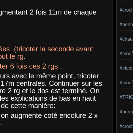
#croc
augmentant 2 fois 11m de chaque
#bonn
#chaus
sées (tricoter la seconde avant
#modè
t le rg.
 6 fois ces 2 rgs .
#tricot
urs avec le même point, tricoter
17m centrales. Continuer sur les
#modèl
 2 rg et le dos est terminé. On
les explications de bas en haut
#TRI
 de cette manière:
#bonne
s on augmente coté encolure 2 x
.
#croc