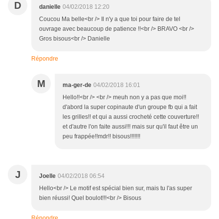
D
danielle
04/02/2018 12:20
Coucou Ma belle<br /> Il n'y a que toi pour faire de tel
ouvrage avec beaucoup de patience !!<br /> BRAVO <br />
Gros bisous<br /> Danielle
Répondre
M
ma-ger-de
04/02/2018 16:01
Hello!!<br /> <br /> meuh non y a pas que moi!!
d'abord la super copinaute d'un groupe fb qui a fait
les grilles!! et qui a aussi crocheté cette couverture!!
et d'autre l'on faite aussi!!! mais sur qu'il faut être un
peu frappée!!mdr!! bisous!!!!!!!
J
Joelle
04/02/2018 06:54
Hello<br /> Le motif est spécial bien sur, mais tu l'as super
bien réussi! Quel boulot!!!<br /> Bisous
Répondre