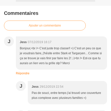
Commentaires
Ajouter un commentaire
J
Jess
07/12/2019 16:17
Bonjour,<br /> C'est juste trop classe!! =) C'est un peu ce que
je voudrais faire, j'hésite entre Stark et Targaryen... Comme si
ça se trouve je vais finir par faire les 2! ;-)<br /> Est-ce que tu
aurais un lien vers la grille stp? Merci
Répondre
J
Jess
29/12/2019 22:54
Pas de souci, entre temps j'ai trouvé une couverture
plus complexe avec plusieurs familles =)