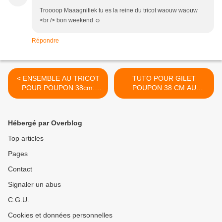
Troooop Maaagnifiek tu es la reine du tricot waouw waouw
<br /> bon weekend ☺
Répondre
< ENSEMBLE AU TRICOT
TUTO POUR GILET
POUR POUPON 38cm:
POUPON 38 CM AU
GILET,BONNET ET
TRICOT >
CHAUSSONS...EDIT
Hébergé par Overblog
Top articles
Pages
Contact
Signaler un abus
C.G.U.
Cookies et données personnelles