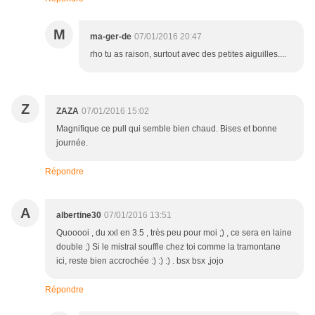
M
ma-ger-de
07/01/2016 20:47
rho tu as raison, surtout avec des petites aiguilles....
Z
ZAZA
07/01/2016 15:02
Magnifique ce pull qui semble bien chaud. Bises et bonne
journée.
Répondre
A
albertine30
07/01/2016 13:51
Quooooi , du xxl en 3.5 , très peu pour moi ;) , ce sera en laine
double ;) Si le mistral souffle chez toi comme la tramontane
ici, reste bien accrochée :) :) :) . bsx bsx ,jojo
Répondre