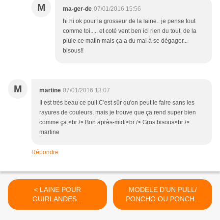
M
ma-ger-de
07/01/2016 15:56
hi hi ok pour la grosseur de la laine.. je pense tout
comme toi..... et coté vent ben ici rien du tout, de la
pluie ce matin mais ça a du mal à se dégager...
bisous!!
M
martine
07/01/2016 13:07
Il est très beau ce pull.C'est sûr qu'on peut le faire sans les
rayures de couleurs, mais je trouve que ça rend super bien
comme ça.<br /> Bon après-midi<br /> Gros bisous<br />
martine
Répondre
< LAINE POUR
MODELE D'UN PULL/
GUIRLANDES...
PONCHO OU PONCHO
PULL AU TRICOT >