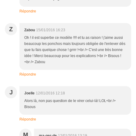
Répondre
Z
Zabou
15/01/2016 16:23
Oh ! il est superbe ce modèle !!!! et tu as raison ! j'aime aussi
beaucoup les ponchos mais toujours obligée de l'enlever dès
que tu fais quelque chose ! grrrr !<br /> C'est une très bonne
idée ! Merci beaucoup pour les explications !<br /> Bisous !
<br /> Zabou
Répondre
J
Joelle
12/01/2016 12:18
Alors là, non pas question de le virer celui-là! LOL<br />
Bisous
Répondre
M
ma-ger-de
12/01/2016 13:19