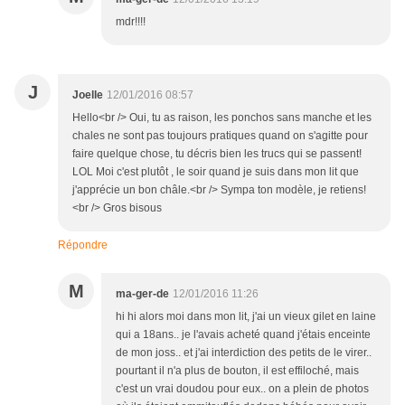
mdr!!!!
J
Joelle
12/01/2016 08:57
Hello<br /> Oui, tu as raison, les ponchos sans manche et les
chales ne sont pas toujours pratiques quand on s'agitte pour
faire quelque chose, tu décris bien les trucs qui se passent!
LOL Moi c'est plutôt , le soir quand je suis dans mon lit que
j'apprécie un bon châle.<br /> Sympa ton modèle, je retiens!
<br /> Gros bisous
Répondre
M
ma-ger-de
12/01/2016 11:26
hi hi alors moi dans mon lit, j'ai un vieux gilet en laine
qui a 18ans.. je l'avais acheté quand j'étais enceinte
de mon joss.. et j'ai interdiction des petits de le virer..
pourtant il n'a plus de bouton, il est effiloché, mais
c'est un vrai doudou pour eux.. on a plein de photos