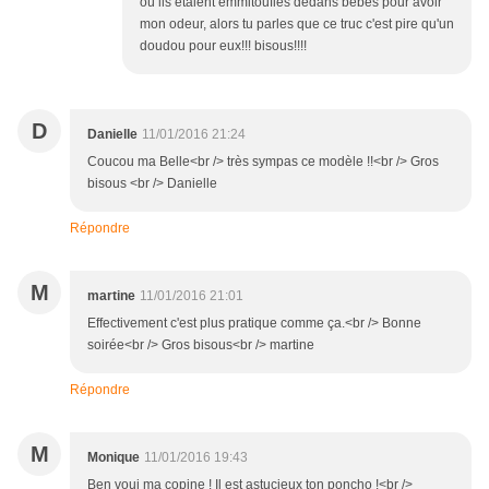
où ils étaient emmitouflés dedans bébés pour avoir
mon odeur, alors tu parles que ce truc c'est pire qu'un
doudou pour eux!!! bisous!!!!
D
Danielle
11/01/2016 21:24
Coucou ma Belle<br /> très sympas ce modèle !!<br /> Gros
bisous <br /> Danielle
Répondre
M
martine
11/01/2016 21:01
Effectivement c'est plus pratique comme ça.<br /> Bonne
soirée<br /> Gros bisous<br /> martine
Répondre
M
Monique
11/01/2016 19:43
Ben voui ma copine ! Il est astucieux ton poncho !<br />