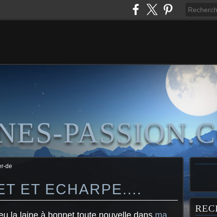
NES-PASSION.
er-de
T ET ECHARPE....
REC
peu la laine à bonnet toute nouvelle dans
ma