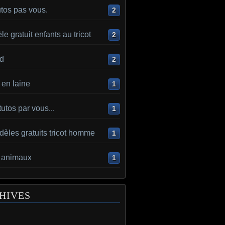
utos pas vous.
2
e gratuit enfants au tricot
2
d
2
en laine
1
utos par vous...
1
èles gratuits tricot homme
1
t animaux
1
HIVES