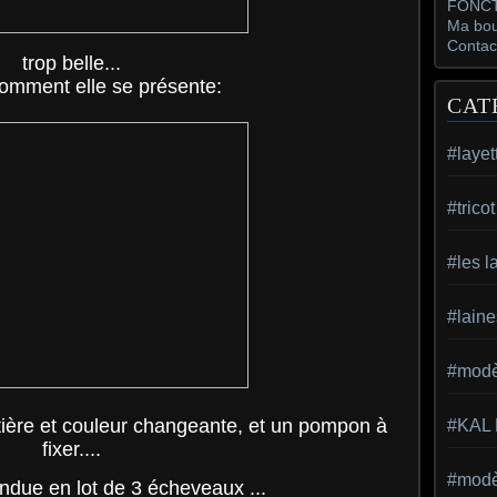
FONCT
Ma bou
Contac
trop belle...
comment elle se présente:
CAT
#layet
#trico
#les l
#laine
#modèl
ière et couleur changeante, et un pompon à
#KAL
fixer....
#modèl
endue en lot de 3 écheveaux ...