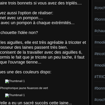
ire trois bonnets si vous avez des triplés....
#croc
ez aussi l'option de réaliser:
net avec un pompon....
#bonn
e avec un pompon à chaque extrémités...
#chaus
 chouette l'idée non?
es aiguilles, elle est très agréable à tricoter et
#modè
rosseur des laines passent très bien.
conisent de la travailler avec des aiguilles 6,
#tricot
ormis le fait que je tricote un peu lache, il faut
que l'ouvrage tienne...
#modèl
ues une des couleurs dispo:
#TRI
#bonne
#croc
elle a eu un sacré succès cette laine...