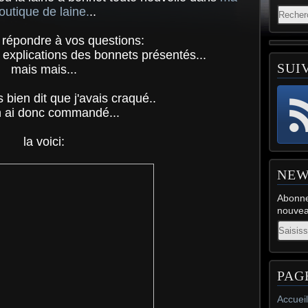
outique de laine.
..
 répondre à vos questions:
s explications des bonnets présentés...
SUI
mais mais...
 bien dit que j'avais craqué..
en ai donc commandé...
la voici:
NEW
Abonne
nouveau
Email
PAG
Accueil