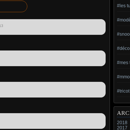
#les t
#modèl
13
#snoo
#déco 
#mes t
#mmod
#trico
ARC
2018
2017