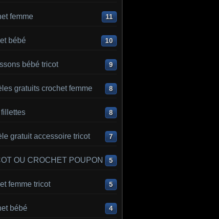
het femme
11
et bébé
10
sons bébé tricot
9
les gratuits crochet femme
8
 fillettes
8
e gratuit accessoire tricot
7
COT OU CROCHET POUPON
5
t femme tricot
5
het bébé
4