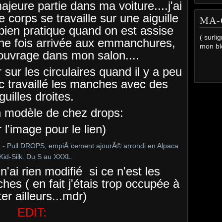
majeure partie dans ma voiture....j'ai
 corps se travaille sur une aiguille
MA-
t bien pratique quand on est assise
( surli
Une fois arrivée aux emmanchures,
mon bl
l'ouvrage dans mon salon....
 sur les circulaires quand il y a peu
onc travaillé les manches avec des
guilles droites.
un modèle de chez drops:
r l'image pour le lien)
 n'ai rien modifié si ce n'est les
hes ( en fait j'étais trop occupée à
ter ailleurs...mdr)
EDIT: