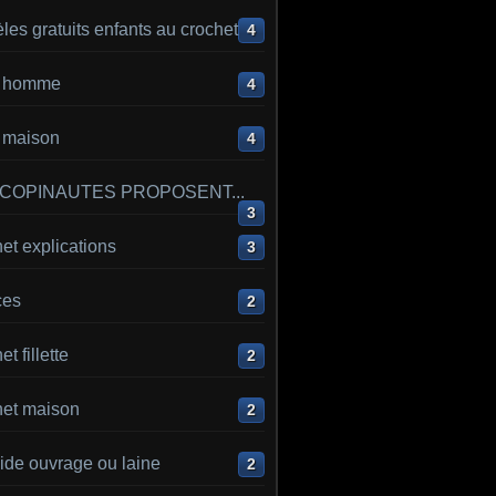
es gratuits enfants au crochet
4
ot homme
4
t maison
4
 COPINAUTES PROPOSENT...
3
et explications
3
ces
2
t fillette
2
het maison
2
ide ouvrage ou laine
2