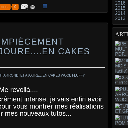
2016
…
epost
0
2015
2014
2013
ART
EMPIÈCEMENT
JOURE....EN CAKES
Me revoilà....
rément intense, je vais enfin avoir
pour vous montrer mes réalisations
rir mes nouveaux tutos...