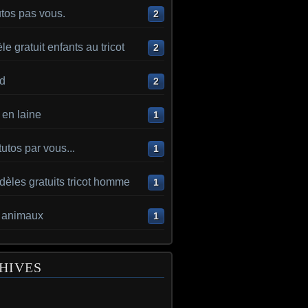
utos pas vous.
2
e gratuit enfants au tricot
2
d
2
en laine
1
utos par vous...
1
èles gratuits tricot homme
1
t animaux
1
HIVES