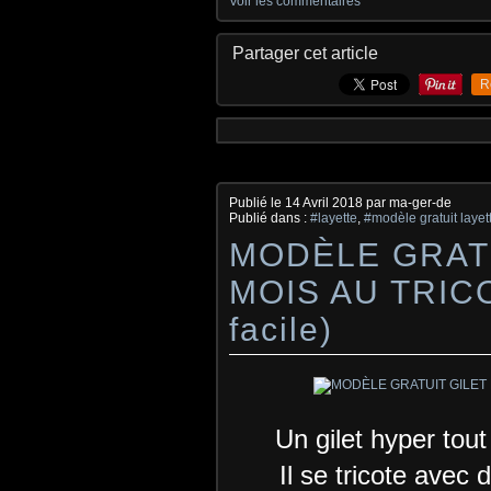
Voir les commentaires
Partager cet article
R
Publié le
14 Avril 2018
par ma-ger-de
Publié dans :
#layette
,
#modèle gratuit layett
MODÈLE GRATU
MOIS AU TRICOT
facile)
Un gilet hyper tout 
Il se tricote avec 