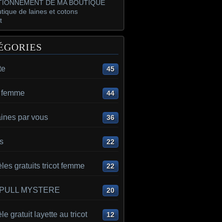
IONNEMENT DE MA BOUTIQUE
tique de laines et cotons
t
ÉGORIES
te
45
t femme
44
aines par vous
36
s
22
es gratuits tricot femme
22
 PULL MYSTERE
20
e gratuit layette au tricot
12