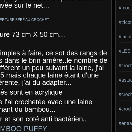
uvée sur le net...
#modèl
#tric
ure 73 cm X 50 cm...
#trico
#LES
imples à faire, ce sot des rangs de
s dans le brin arrière..le nombre de
#croch
ffèrent un peu suivant la laine, j'ai
5 mais chaque laine étant d'une
#astu
érente, j'ai du adapter...
rés sont en acrylique
#croche
e l'ai crochetée avec une laine
nant du bambou...
#croc
 et son coté anti bactérien..
#entra
MBOO PUFFY