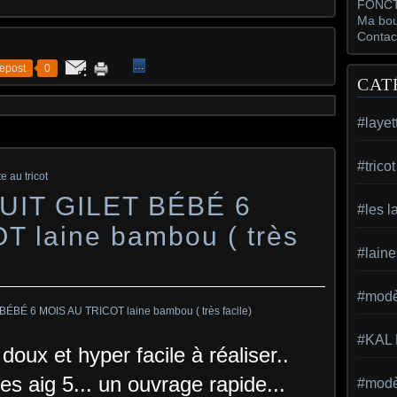
FONCT
Ma bou
Contac
…
epost
0
CAT
#layet
#trico
e au tricot
IT GILET BÉBÉ 6
#les l
 laine bambou ( très
#laine
#modèl
#KAL
doux et hyper facile à réaliser..
des aig 5... un ouvrage rapide...
#modèl