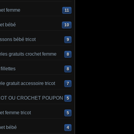
het femme
11
et bébé
10
sons bébé tricot
9
les gratuits crochet femme
8
 fillettes
8
e gratuit accessoire tricot
7
COT OU CROCHET POUPON
5
t femme tricot
5
het bébé
4