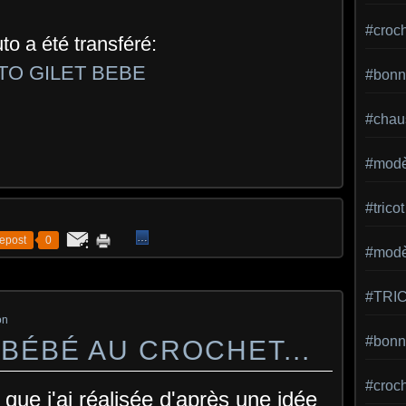
#croc
uto a été transféré:
TO GILET BEBE
#bonn
#chaus
#modè
#tricot
…
epost
0
#modèl
#TRI
on
#bonne
BÉBÉ AU CROCHET...
#croc
que j'ai réalisée d'après une idée