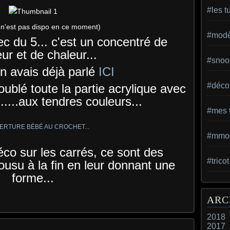
#les t
 n'est pas dispo en ce moment)
#modèl
vec du 5... c'est un concentré de
ur et de chaleur...
#snoo
en avais déjà parlé
ICI
#déco 
'ai doublé toute la partie acrylique avec
.....aux tendres couleurs...
#mes t
#mmod
éco sur les carrés, ce sont des
#trico
cousu à la fin en leur donnant une
forme...
ARC
2018
2017