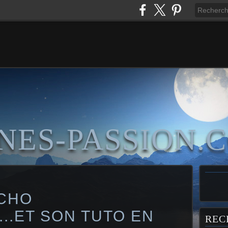
NES-PASSION.
NCHO
..ET SON TUTO EN
REC