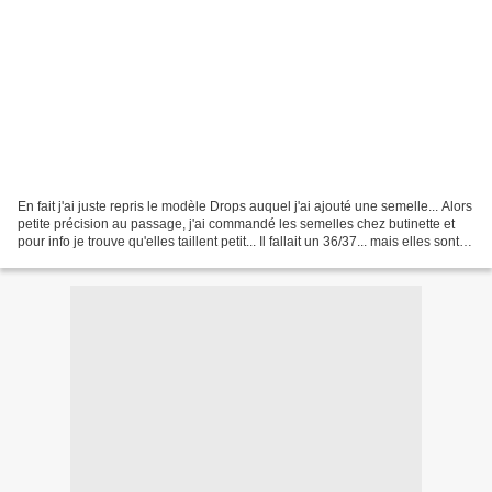
En fait j'ai juste repris le modèle Drops auquel j'ai ajouté une semelle... Alors
petite précision au passage, j'ai commandé les semelles chez butinette et
pour info je trouve qu'elles taillent petit... Il fallait un 36/37... mais elles sont
très très...