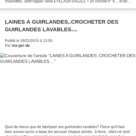
chainettes.. petit rappel: laine EYELASH DAZZLE + un crochet n° 8.... et de
looooooongues chainettes.....
LAINES A GUIRLANDES..CROCHETER DES
GUIRLANDES LAVABLES....
Publié le 29/11/2015 à 13:55
Par
ma-ger-de
Quoi de mieux que de fabriquer ses guirlandes lavables? Parce qu'il faut
bien avouer qu'on a beau les secouer chaque année.. à force.. elles ne sont