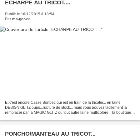
ECHARPE AU TRICOT....
Publié le 16/12/2015 à 18:54
Par
ma-ger-de
Et c'est encore Casse Bonbec qui est en train de la tricoter... en laine
DESIGN GLITZ oups...rupture de stock... mais vous pouvez facilement la
remplacer par la MAGIC GLITZ ou tout autre laine multicolore... la boutique
en regorge.. et pour le modèle...
PONCHO/MANTEAU AU TRICOT...