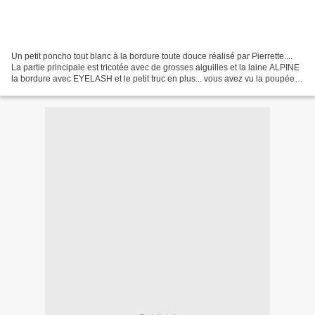
Un petit poncho tout blanc à la bordure toute douce réalisé par Pierrette....
La partie principale est tricotée avec de grosses aiguilles et la laine ALPINE
la bordure avec EYELASH et le petit truc en plus... vous avez vu la poupée?
tull baby doll des...