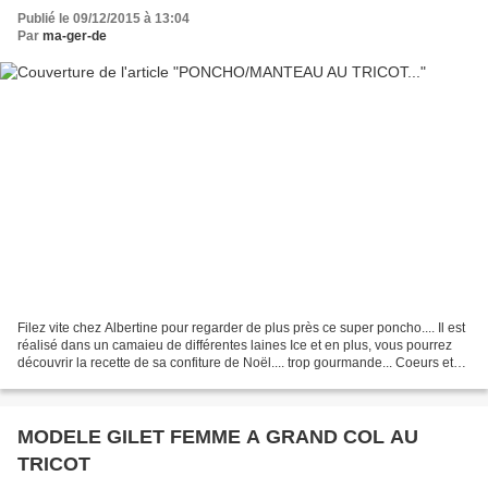
Publié le 09/12/2015 à 13:04
Par
ma-ger-de
Filez vite chez Albertine pour regarder de plus près ce super poncho.... Il est
réalisé dans un camaieu de différentes laines Ice et en plus, vous pourrez
découvrir la recette de sa confiture de Noël.... trop gourmande... Coeurs et
passions et n'oubliez...
MODELE GILET FEMME A GRAND COL AU
TRICOT