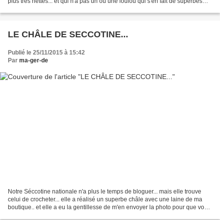
plus très nettes... et qui n'a pas un ou une loulou qui s'en fait de superbes
boas lors de l'épisode déco...
LE CHÂLE DE SECCOTINE...
Publié le 25/11/2015 à 15:42
Par
ma-ger-de
Notre Séccotine nationale n'a plus le temps de bloguer... mais elle trouve
celui de crocheter... elle a réalisé un superbe châle avec une laine de ma
boutique.. et elle a eu la gentillesse de m'en envoyer la photo pour que vous
puissiez en voir le rendu.....