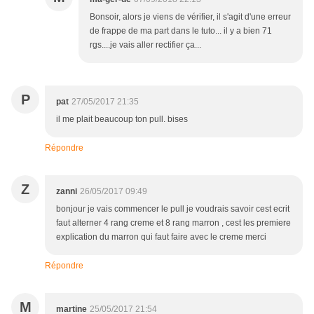
Bonsoir, alors je viens de vérifier, il s'agit d'une erreur
de frappe de ma part dans le tuto... il y a bien 71
rgs....je vais aller rectifier ça...
P
pat
27/05/2017 21:35
il me plait beaucoup ton pull. bises
Répondre
Z
zanni
26/05/2017 09:49
bonjour je vais commencer le pull je voudrais savoir cest ecrit
faut alterner 4 rang creme et 8 rang marron , cest les premiere
explication du marron qui faut faire avec le creme merci
Répondre
M
martine
25/05/2017 21:54