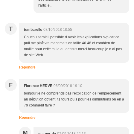
l'article...
T
tumbarello
08/10/2018 18:55
Coucou serait il possible d avoir les explications svp car ce
pull me plaît vraiment mais en taille 46 48 et combien de
maille pour cette taille au dessus merci beaucoup je n ai pas
de site Web
Répondre
F
Florence HERVE
06/09/2018 19:10
bonjour je ne comprends pas l'explication de l'empiecement
au début on obtient 71 tours puis pour les diminutions on en a
79 comment faire ?
Répondre
M
ma-ger-de
07/09/2018 22:13