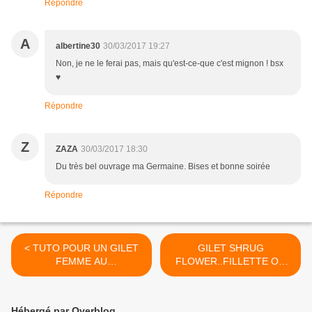
Répondre
A
albertine30
30/03/2017 19:27
Non, je ne le ferai pas, mais qu'est-ce-que c'est mignon ! bsx
♥
Répondre
Z
ZAZA
30/03/2017 18:30
Du très bel ouvrage ma Germaine. Bises et bonne soirée
Répondre
< TUTO POUR UN GILET
GILET SHRUG
FEMME AU
FLOWER..FILLETTE OU
TRICOT...FACILE..
FEMME AU CROCHET >
Hébergé par Overblog