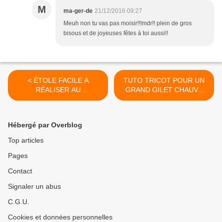
M
ma-ger-de
21/12/2016 09:27
Meuh non tu vas pas moisir!!!mdr!! plein de gros
bisous et de joyeuses fêtes à toi aussi!!
< ÉTOLE FACILE A
TUTO TRICOT POUR UN
RÉALISER AU
GRAND GILET CHAUVE
TRICOT...seconde
SOURIS... >
version...
Hébergé par Overblog
Top articles
Pages
Contact
Signaler un abus
C.G.U.
Cookies et données personnelles