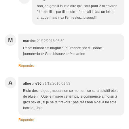
bon, en gros il faut te dire qu'il faut pour 2 m environ
1km de fil.... par fil tricoté.. là en fait il faut un lot de
chaque mais il va t'en rester....bisous!!!
M
martine
21/12/2016 06:59
L'effet brillant est magnifique. J'adore.<br /> Bonne
journée<br /> Gros bisous<br /> martine
Répondre
A
albertine30
21/12/2016 01:53
Etole des neiges , mouais en ce moment ce serait plutôt étole
de pluie :( . Quelle misère ce temps, je commence à moisir ;)
gros bsx et , si je ne te " revois " pas, très bon Noël à toi et ta
famille , Jojo
Répondre