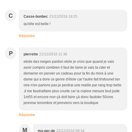
C
Casse-bonbec
21/12/2016 19:25
qu'elle est belle !
Répondre
P
pierrette
21/12/2016 11:38
etoile des neiges pardon etole je crois que quand je vais
avoir compris combien il faut de laine je vais la cder et
demarrer en janvier un cadeau pour la fin du mois à une
dame qui a dore ce genre d'étole car l'autre fait tristounet lan
oire n'en parlons pas je perdrai une maille par rang trop belle
,il me faudralfaire plus courte car la copine mesure tout juste
1m55 et encore non çà doit faire çà donc fautoter 50cms
jerevise lenombre et jereviens vers la boutique
Répondre
M
ma-ger-de
22/12/2016 09:16