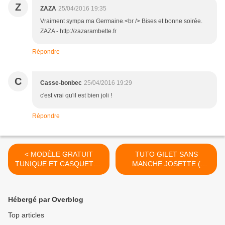
Z
ZAZA
25/04/2016 19:35
Vraiment sympa ma Germaine.<br /> Bises et bonne soirée.
ZAZA - http://zazarambette.fr
Répondre
C
Casse-bonbec
25/04/2016 19:29
c'est vrai qu'il est bien joli !
Répondre
< MODÈLE GRATUIT
TUTO GILET SANS
TUNIQUE ET CASQUETTE
MANCHE JOSETTE (
AU CROCHET...
modèle femme réalisé au
tricot) >
Hébergé par Overblog
Top articles