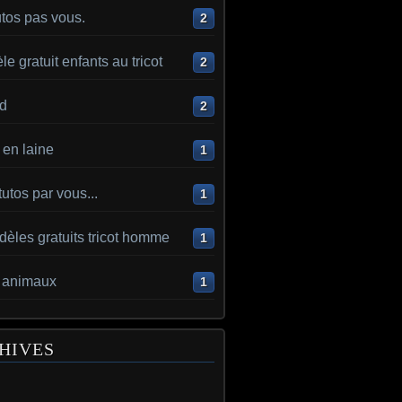
utos pas vous.
2
e gratuit enfants au tricot
2
d
2
en laine
1
utos par vous...
1
èles gratuits tricot homme
1
t animaux
1
HIVES