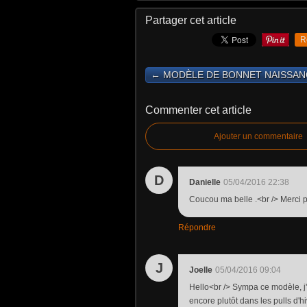
Partager cet article
R
← MODÈLE DE BONNET NAISSANC
Commenter cet article
Ajouter un commentaire
D
Danielle
05/04/2016 22:38
Coucou ma belle .<br /> Merci po
Répondre
J
Joelle
05/04/2016 09:04
Hello<br /> Sympa ce modèle, j'
encore plutôt dans les pulls d'