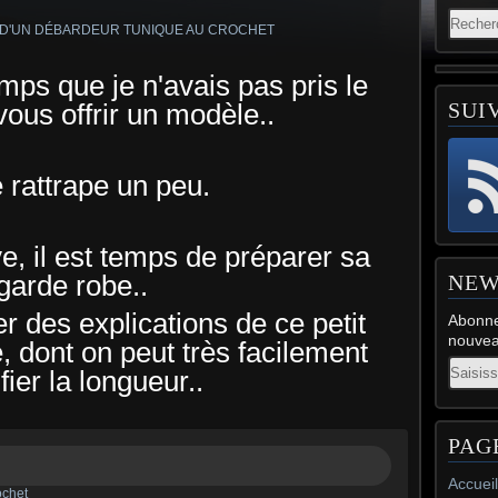
mps que je n'avais pas pris le
ous offrir un modèle..
SUI
 rattrape un peu.
e, il est temps de préparer sa
garde robe..
NEW
ier des explications de ce petit
Abonne
nouveau
, dont on peut très facilement
Email
ier la longueur..
PAG
Accueil
ochet