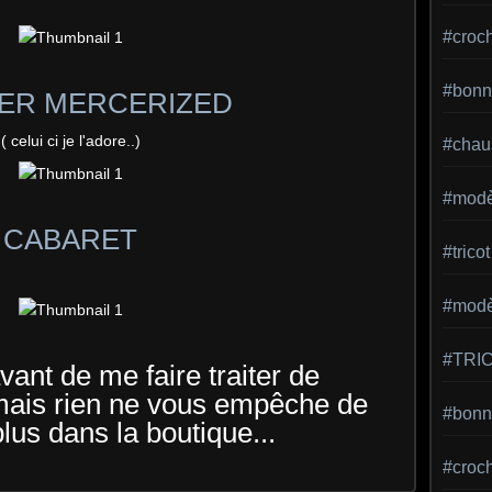
#croc
#bonn
ER MERCERIZED
( celui ci je l'adore..)
#chaus
#modè
CABARET
#tricot
#modèl
#TRI
vant de me faire traiter de
 ..mais rien ne vous empêche de
#bonne
 plus dans la boutique...
#croc