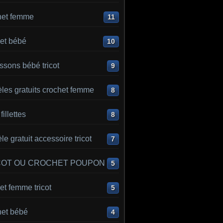
het femme
11
et bébé
10
sons bébé tricot
9
les gratuits crochet femme
8
 fillettes
8
e gratuit accessoire tricot
7
COT OU CROCHET POUPON
5
t femme tricot
5
het bébé
4