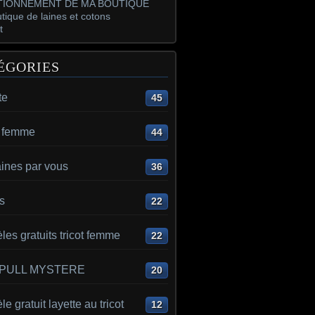
IONNEMENT DE MA BOUTIQUE
tique de laines et cotons
t
ÉGORIES
te
45
t femme
44
aines par vous
36
s
22
es gratuits tricot femme
22
 PULL MYSTERE
20
e gratuit layette au tricot
12