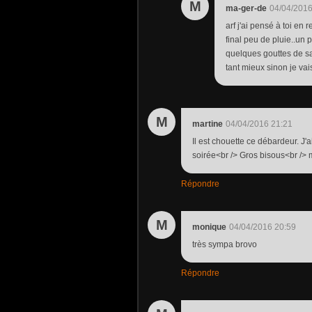
M
ma-ger-de
04/04/2016
arf j'ai pensé à toi en 
final peu de pluie..un 
quelques gouttes de s
tant mieux sinon je vai
M
martine
04/04/2016 21:21
Il est chouette ce débardeur. J
soirée<br /> Gros bisous<br /> 
Répondre
M
monique
04/04/2016 20:59
très sympa brovo
Répondre