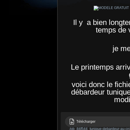
Il y a bien longte
temps de v
je me
Le printemps arriv
voici donc le fich
débardeur tunique
modif
Télécharger
/ob_84f544_tunique-debardeur-au-cr