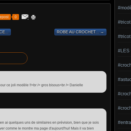
#modèl
epost
0
#tric
E...
ROBE AU CROCHET... →
#trico
#LES
#croch
#astu
ur ce joli modèle !!<br /> gros bisous<br /> Danielle
#croche
#croc
#entra
en ai quelques uns de similaires en prévision, bien que je sois
hiver comme le montre ma page d'aujourd'hui! Mais il va bien