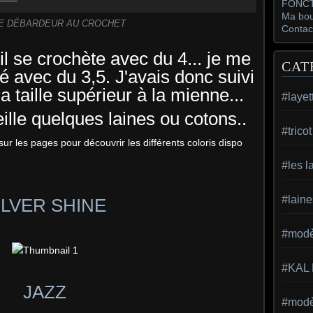
FONCT
Ma bou
E DÉBARDEUR AU CROCHET
Contac
 il se crochète avec du 4... je me
CAT
sé avec du 3,5. J'avais donc suivi
la taille supérieur à la mienne...
#layet
ille quelques laines ou cotons..
#trico
sur les pages pour découvrir les différents coloris dispo
#les l
#laine
ILVER SHINE
#modèl
#KAL
JAZZ
#modèl