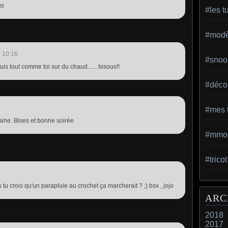
us
#les t
#modèl
 10:16
#snoo
suis tout comme toi sur du chaud...... bisous!!
#déco 
#mes t
ne. Bises et bonne soirée
#mmod
#trico
tu crois qu'un parapluie au crochet ça marcherait ? ;) bsx , jojo
ARC
2018
2017