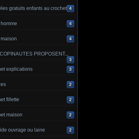
es gratuits enfants au crochet
4
ot homme
4
t maison
4
 COPINAUTES PROPOSENT...
3
et explications
3
ces
2
t fillette
2
het maison
2
ide ouvrage ou laine
2