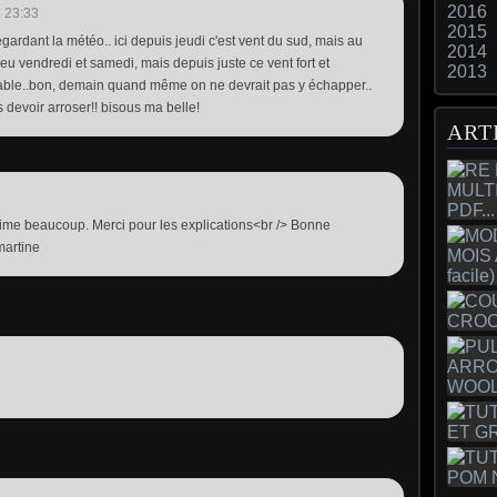
2016
 23:33
2015
regardant la météo.. ici depuis jeudi c'est vent du sud, mais au
2014
peu vendredi et samedi, mais depuis juste ce vent fort et
2013
able..bon, demain quand même on ne devrait pas y échapper..
s devoir arroser!! bisous ma belle!
ART
'aime beaucoup. Merci pour les explications<br /> Bonne
martine