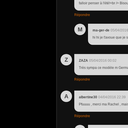
falloir penser à l'été!<br /> Biso
Répondre
M
ma-ger-de
05/04/2016
hi hi je t'avoue que je 
Z
ZAZA
05/04/2016 00:02
Très sympa ce modèle m Germai
Répondre
A
albertine30
04/04/2016 22:39
Pfuuuu , merci ma Rachel , mais 
Répondre