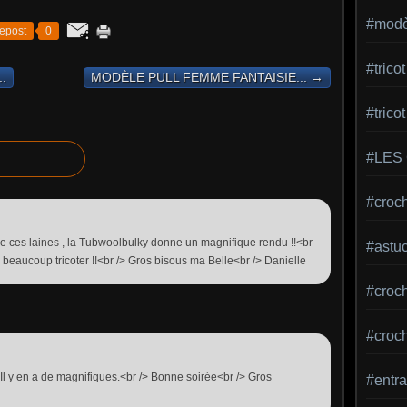
#modèl
epost
0
#tric
.
MODÈLE PULL FEMME FANTAISIE... →
#trico
#LES
#croch
e ces laines , la Tubwoolbulky donne un magnifique rendu !!<br
#astu
eaucoup tricoter !!<br /> Gros bisous ma Belle<br /> Danielle
#croche
#croc
i. Il y en a de magnifiques.<br /> Bonne soirée<br /> Gros
#entra