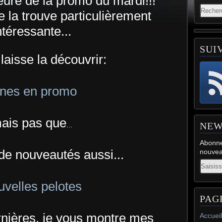
l'heure de la promo du mardi!!!
e la trouve particulièrement
ntéressante...
SUI
laisse la découvrir:
ines en promo
ais pas que
NEW
...
Abonne
e nouveautés aussi...
nouveau
Email
velles pelotes
PAG
rnières, je vous montre mes
Accueil