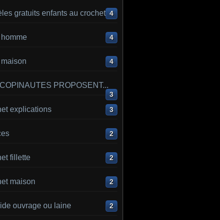
es gratuits enfants au crochet
4
ot homme
4
t maison
4
 COPINAUTES PROPOSENT...
3
et explications
3
ces
2
t fillette
2
het maison
2
ide ouvrage ou laine
2