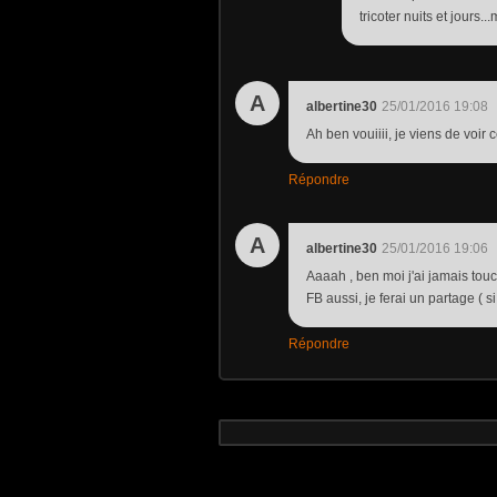
tricoter nuits et jours...
A
albertine30
25/01/2016 19:08
Ah ben vouiiii, je viens de voir c
Répondre
A
albertine30
25/01/2016 19:06
Aaaah , ben moi j'ai jamais touc
FB aussi, je ferai un partage ( s
Répondre