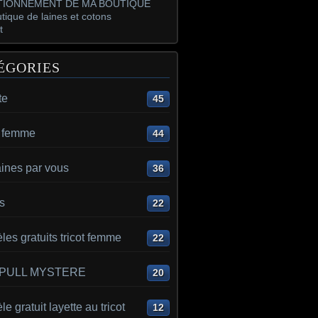
IONNEMENT DE MA BOUTIQUE
tique de laines et cotons
t
ÉGORIES
te
45
t femme
44
aines par vous
36
s
22
es gratuits tricot femme
22
 PULL MYSTERE
20
e gratuit layette au tricot
12