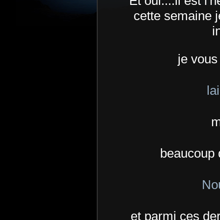
Et oui....il est 
cette semaine j
i
je vous 
la
m
beaucoup d
Nou
et parmi ces de