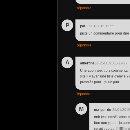
Répondre
P
pat
25/01/2016 19:55
juste un commentaire pour dire q
Répondre
A
albertine30
25/01/2016 19:27
Une abonnée, trois commentaires , 
site il y avait une liste d'envie 
preferés pour ..;si un jour ....
Répondre
M
ma-ger-de
25/01/2016
mdr tes coms!!!! alors 
ben non y pas.. je pen
serait trop dur!!!!!!!!!!