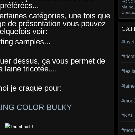
FONCT
préférées...
Ma bou
Contac
certaines catégories, une fois que
ge de présentation vous pouvez
CAT
elquefois voir:
tting samples...
#layet
#trico
iquer dessus, ça vous permet de
a laine tricotée....
#les l
moi je craque pour:
#laine
#modèl
LING COLOR BULKY
#KAL
#modèl