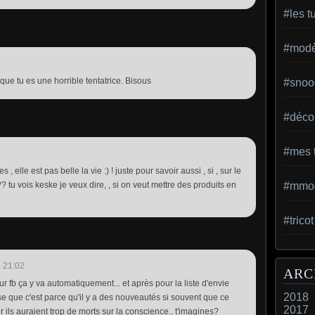
#les t
#modèl
ue tu es une horrible tentatrice. Bisous
#snoo
#déco 
#mes t
elle est pas belle la vie :) ! juste pour savoir aussi , si , sur le
??? tu vois keske je veux dire, , si on veut mettre des produits en
#mmod
#trico
 21:02
ARC
sur fb ça y va automatiquement... et après pour la liste d'envie
2018
se que c'est parce qu'il y a des nouveautés si souvent que ce
2017
!mdr ils auraient trop de morts sur la conscience.. t'imagines?