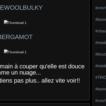
BEWOOLBULKY
#croc
#bonn
#chaus
BERGAMOT
#modè
#tricot
 main à couper qu'elle est douce
#modèl
me un nuage...
#TRI
iens pas plus.. allez vite voir!!
#bonne
#croc