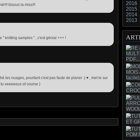
2016
mdr!!! bisous la miss!!!
2015
2014
2013
ART
e " knitting samples " , c'est génial +++ !
hé les nuages, pourtant c'est pas faute de planer :) ♥ , met le sur
i tu veeeeeux of course )