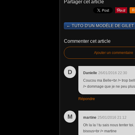
Partager cet article
R
← TUTO D'UN MODÈLE DE GILET..
Commenter cet article
Ajouter un commentaire
D
Danielle
26/01/2016 22:30
Coucou ma Belle<br /> trop bell
/> dommage que je ne peu plus b
Répondre
M
martine
25/01/2016 21:12
Oh la la ! tu sais nous tenter to
bisous<br /> martine