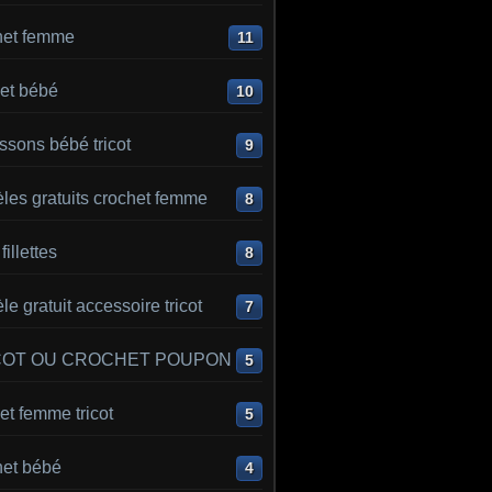
het femme
11
et bébé
10
sons bébé tricot
9
les gratuits crochet femme
8
 fillettes
8
e gratuit accessoire tricot
7
COT OU CROCHET POUPON
5
t femme tricot
5
het bébé
4