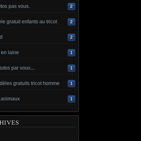
utos pas vous.
2
e gratuit enfants au tricot
2
d
2
en laine
1
utos par vous...
1
èles gratuits tricot homme
1
t animaux
1
HIVES