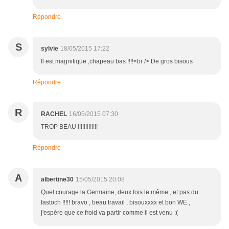
Répondre
S
sylvie
18/05/2015 17:22
Il est magnifique ,chapeau bas !!!!<br /> De gros bisous
Répondre
R
RACHEL
16/05/2015 07:30
TROP BEAU !!!!!!!!!!!!!
Répondre
A
albertine30
15/05/2015 20:08
Quel courage la Germaine, deux fois le même , et pas du
fastoch !!!!! bravo , beau travail , bisouxxxx et bon WE ,
j'espère que ce froid va partir comme il est venu :(