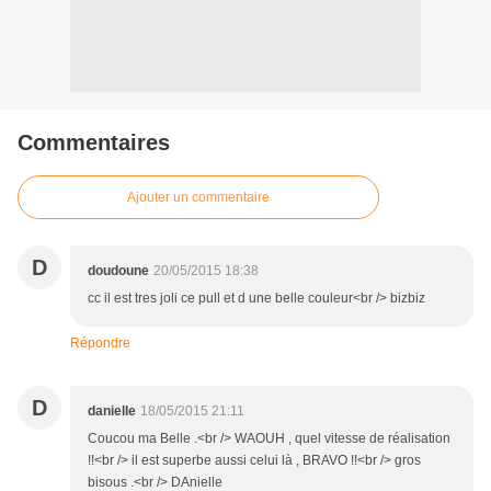
Commentaires
Ajouter un commentaire
D
doudoune
20/05/2015 18:38
cc il est tres joli ce pull et d une belle couleur<br /> bizbiz
Répondre
D
danielle
18/05/2015 21:11
Coucou ma Belle .<br /> WAOUH , quel vitesse de réalisation
!!<br /> il est superbe aussi celui là , BRAVO !!<br /> gros
bisous .<br /> DAnielle