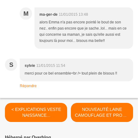
M
ma-ger-de
11/01/2015 13:48
alors Emma n'a pas encore pointé le bout de son
nez.. enfin pas encore que je sache..lol... mais en ce
qui concerne sa maman, je sais qu'elle aussi est
toujours là pour moi... bisous ma belle!!
S
sylvie
11/01/2015 11:54
merci pour ce bel ensemble<br /> tout plein de bisous !!
Répondre
< EXPLICATIONS VESTE
NOUVEAUTÉ:LAINE
NAISSANCE...
CAMOUFLAGE ET PROMO
DU MARDI... >
Hébergé par Overblog