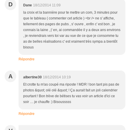
D
Dane
18/12/2014 11:09
la croix et la bannière pour te mettre un com, 3 minutes pour
que le tableau ( commenter cet article ) <br /> ne s' affiche,
tellement des pages de pubs , s' ouvre , enfin c' est bon , je
connais la laine , j' en, ai commandée il y a deux ans environs
, je reviendrais vers toi var au vue de ce que je consomme tu
as de belles réalisations c' est vraiment très sympa a bientôt
bisous
Répondre
A
albertine30
18/12/2014 10:19
Et crotte tu m'as coupé ma riposte ! MDR ! bon tant pis pas de
photos &quot; olé olé &quot; ! Ça aurait fait un joli calendrier
pourtant ! Bon trève de bétises tu vas voir un article d'ici ce
soir .... je chauffe :) Bisousssss
Répondre