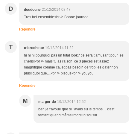
D
doudoune
21/12/2014 08:47
Tres bel ensemble<br /> Bonne journee
Répondre
T
tricrochette
19/12/2014 11:22
hi hi hi pourquoi pas un total look? ce serait amusant pour les
cheris!<br /> mais tu as raison, ce 3 pieces est assez
magnifique comme ca, et pas besoin de trop les gater non
plus! quoi que....<br /> bisous<br /> youyou
Répondre
M
ma-ger-de
19/12/2014 12:52
ben je t'avoue que si j'avais eu le temps.... c'est
tentant quand même!!mdr!!! bisous!!!