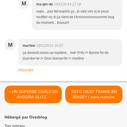
M
ma-ger-de
19/11/2014 17:16
oups... pas fait exprès ça.. je vais voir si je peux
rectifier ou si ça vient de l'énooooooooooorme bug
du moment... bisous!!
M
martine
19/11/2014 16:37
ça devient moins un mystère... mdr !!!<br /> Bonne fin de
journée<br /> Gros bisous<br /> martine
Répondre
< UN SUPERBE CHÂLE EN
TUTO GILET FEMME EN
ANGORA GLITZ...
JERSEY ( sans manche,
40/42) >
Hébergé par Overblog
Top articles