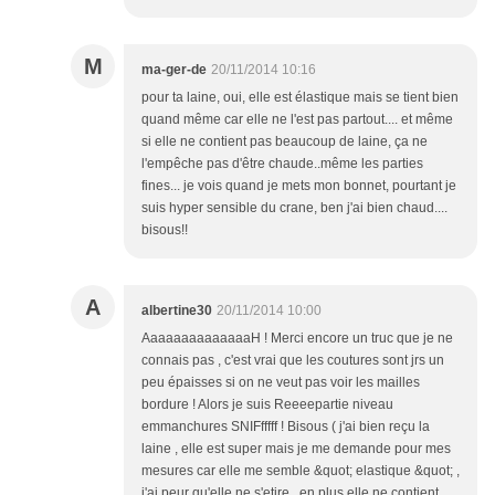
M
ma-ger-de
20/11/2014 10:16
pour ta laine, oui, elle est élastique mais se tient bien
quand même car elle ne l'est pas partout.... et même
si elle ne contient pas beaucoup de laine, ça ne
l'empêche pas d'être chaude..même les parties
fines... je vois quand je mets mon bonnet, pourtant je
suis hyper sensible du crane, ben j'ai bien chaud....
bisous!!
A
albertine30
20/11/2014 10:00
AaaaaaaaaaaaaaH ! Merci encore un truc que je ne
connais pas , c'est vrai que les coutures sont jrs un
peu épaisses si on ne veut pas voir les mailles
bordure ! Alors je suis Reeeepartie niveau
emmanchures SNIFfffff ! Bisous ( j'ai bien reçu la
laine , elle est super mais je me demande pour mes
mesures car elle me semble &quot; elastique &quot; ,
j'ai peur qu'elle ne s'etire , en plus elle ne contient