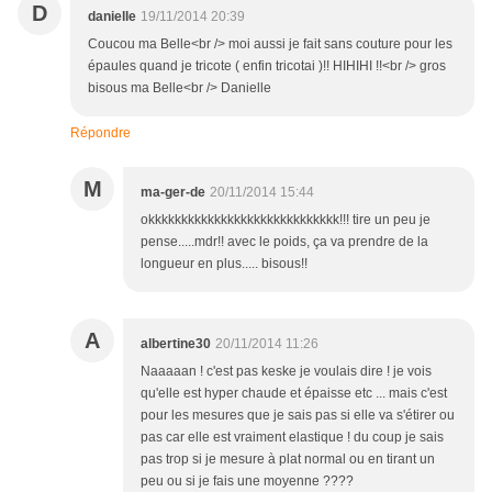
D
danielle
19/11/2014 20:39
Coucou ma Belle<br /> moi aussi je fait sans couture pour les
épaules quand je tricote ( enfin tricotai )!! HIHIHI !!<br /> gros
bisous ma Belle<br /> Danielle
Répondre
M
ma-ger-de
20/11/2014 15:44
okkkkkkkkkkkkkkkkkkkkkkkkkkkkk!!! tire un peu je
pense.....mdr!! avec le poids, ça va prendre de la
longueur en plus..... bisous!!
A
albertine30
20/11/2014 11:26
Naaaaan ! c'est pas keske je voulais dire ! je vois
qu'elle est hyper chaude et épaisse etc ... mais c'est
pour les mesures que je sais pas si elle va s'étirer ou
pas car elle est vraiment elastique ! du coup je sais
pas trop si je mesure à plat normal ou en tirant un
peu ou si je fais une moyenne ????