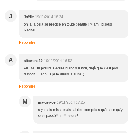
J
Joëlle
19/11/2014 18:34
oh la la cela se précise en toute beauté ! Miam ! bisous
Rachel
Répondre
A
albertine30
19/11/2014 16:52
Pliiiize , tu pourrais ecrire blanc sur noir, déjà que c'est pas
fastoch .... et puis je te dirais la suite :)
Répondre
M
ma-ger-de
19/11/2014 17:25
a y est la miss!! mais j'ai rien compris à qu'est ce qu'y
s'est passé!!mdr!! bisous!