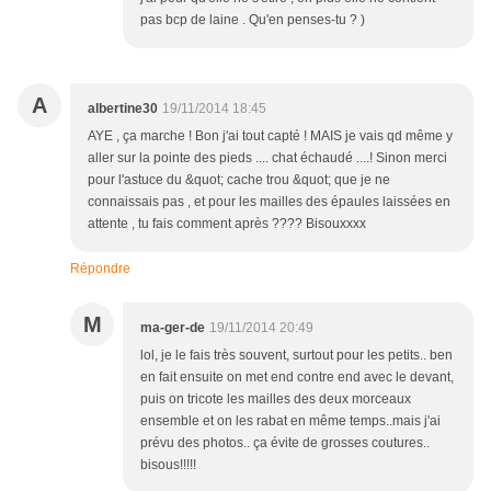
pas bcp de laine . Qu'en penses-tu ? )
A
albertine30
19/11/2014 18:45
AYE , ça marche ! Bon j'ai tout capté ! MAIS je vais qd même y
aller sur la pointe des pieds .... chat échaudé ....! Sinon merci
pour l'astuce du &quot; cache trou &quot; que je ne
connaissais pas , et pour les mailles des épaules laissées en
attente , tu fais comment après ???? Bisouxxxx
Répondre
M
ma-ger-de
19/11/2014 20:49
lol, je le fais très souvent, surtout pour les petits.. ben
en fait ensuite on met end contre end avec le devant,
puis on tricote les mailles des deux morceaux
ensemble et on les rabat en même temps..mais j'ai
prévu des photos.. ça évite de grosses coutures..
bisous!!!!!