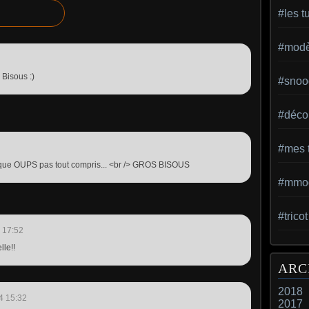
#les t
#modèl
 Bisous :)
#snoo
#déco 
#mes t
rce que OUPS pas tout compris... <br /> GROS BISOUS
#mmod
#trico
 17:52
lle!!
ARC
2018
4 15:32
2017