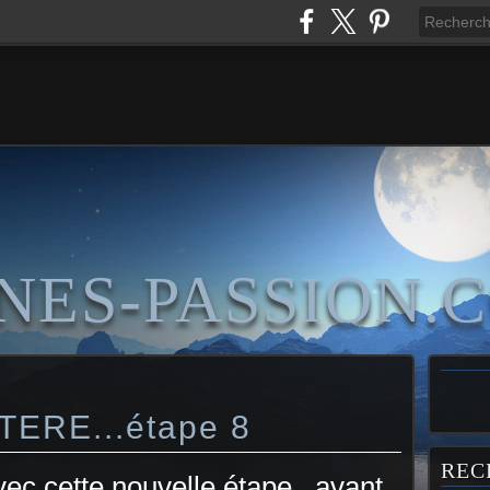
NES-PASSION.
ERE...étape 8
REC
vec cette nouvelle étape...avant