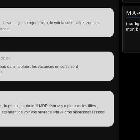
MA-
 corse ...... je me réjouis trop de voir la suite ! allez, zou, au
( surli
mon bl
outes.
 20:56
teau dans la plaie.. les vacances en corse sont
!!
la photo , la photo !!! MDR !!<br /> y a plus cas les filles ,
n attendant de voir vos ouvrage !<br /> gros bisoussssssssssss