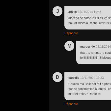
J
Joëlle
13/11/2014 19:45
alors ça se corse les filles, ça se
boulot. bises à Rachel et vous t
Répondre
M
ma-ger-de
13/11/2014
rha... tu remues le cou
loiiiiiiiiiiiiiiiiiiiin!!!!bisous
D
danielle
13/11/2014 19:33
Coucou ma Belle<br /> La photo , 
bonne continuation à toutes , e
ma Belle<br /> Danielle
Répondre