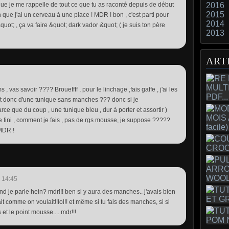
que je me rappelle de tout ce que tu as raconté depuis de début
2016
2015
bien que j'ai un cerveau à une place ! MDR ! bon , c'est parti pour
2014
ot; , ça va faire &quot; dark vador &quot; ( je suis ton père
2013
ART
, vas savoir ???? Broueffff , pour le linchage ,fais gaffe , j'ai les
s'agit donc d'une tunique sans manches ??? donc si je
 que du coup , une tunique bleu , dur à porter et assortir )
e fini , comment je fais , pas de rgs mousse, je suppose ?????
 MDR !
 14:45
and je parle hein? mdr!!! ben si y aura des manches.. j'avais bien
ait comme on voulait!!lol!! et même si tu fais des manches, si si
et le point mousse.... mdr!!!