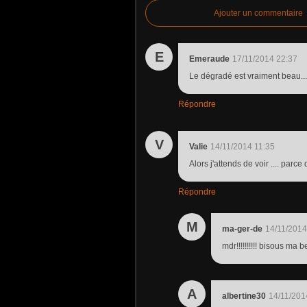
Ajouter un commentaire
E
Emeraude
17/11/2014 22:37
Le dégradé est vraiment beau...
Répondre
V
Valie
14/11/2014 11:35
Alors j'attends de voir .... pa
Répondre
M
ma-ger-de
14/11/2014
mdr!!!!!!!!!! bisous ma be
A
albertine30
14/11/201