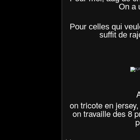
On a 
Pour celles qui veu
suffit de ra
on tricote en jerse
on travaille des 8 
p