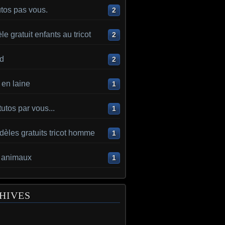
utos pas vous.
2
e gratuit enfants au tricot
2
d
2
en laine
1
utos par vous...
1
èles gratuits tricot homme
1
t animaux
1
HIVES