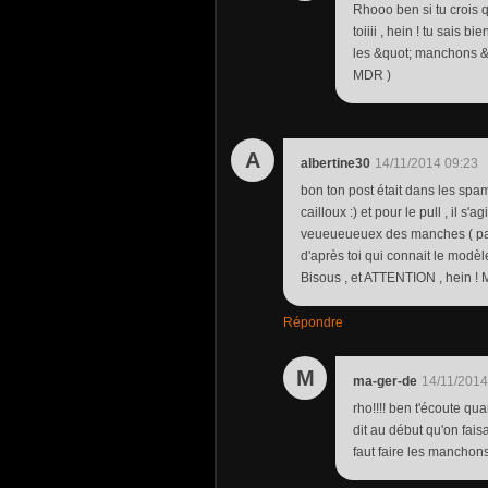
Rhooo ben si tu crois 
toiiii , hein ! tu sais 
les &quot; manchons &qu
MDR )
A
albertine30
14/11/2014 09:23
bon ton post était dans les spams 
cailloux :) et pour le pull , il 
veueueueuex des manches ( parce
d'après toi qui connait le modèl
Bisous , et ATTENTION , hein !
Répondre
M
ma-ger-de
14/11/2014
rho!!!! ben t'écoute qu
dit au début qu'on fais
faut faire les manchons 