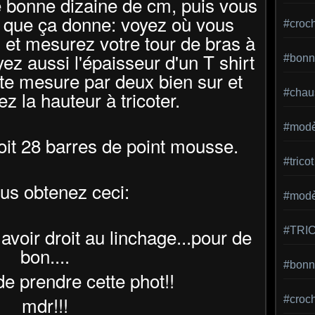
 bonne dizaine de cm, puis vous
 que ça donne: voyez où vous
#croc
 et mesurez votre tour de bras à
yez aussi l'épaisseur d'un T shirt
#bonn
tte mesure par deux bien sur et
z la hauteur à tricoter.
#chaus
#modè
it 28 barres de point mousse.
#tricot
ous obtenez ceci:
#modèl
 avoir droit au linchage...pour de
#TRI
bon....
#bonne
 de prendre cette phot!!
mdr!!!
#croc