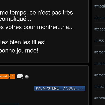
#modèl
me temps, ce n'est pas très
compliqué...
#tric
les votres pour montrer...na...
#trico
llez bien les filles!
#LES
 bonne journée!
#croch
#astu
#croche
epost
0
#croc
KAL MYSTERE.... À VOUS.... →
#entra