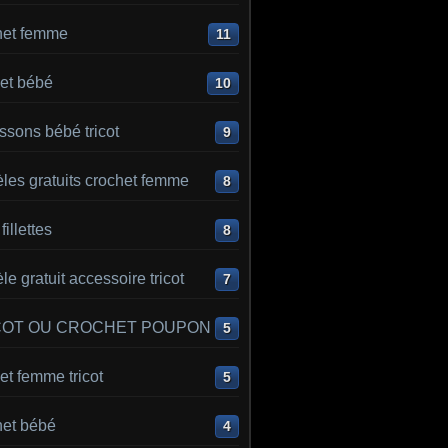
het femme
11
et bébé
10
sons bébé tricot
9
les gratuits crochet femme
8
 fillettes
8
e gratuit accessoire tricot
7
COT OU CROCHET POUPON
5
t femme tricot
5
het bébé
4