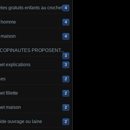
es gratuits enfants au crochet
4
ot homme
4
t maison
4
 COPINAUTES PROPOSENT...
3
et explications
3
ces
2
t fillette
2
het maison
2
ide ouvrage ou laine
2