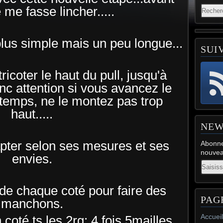
 me fasse lincher.....
plus simple mais un peu longue...
SUI
icoter le haut du pull, jusqu'à
c attention si vous avancez le
emps, ne le montez pas trop
haut.....
NEW
pter selon ses mesures et ses
Abonne
nouveau
envies.
Email
e chaque coté pour faire des
PAG
manchons.
Accueil
coté ts les 2rg: 4 fois 5mailles.