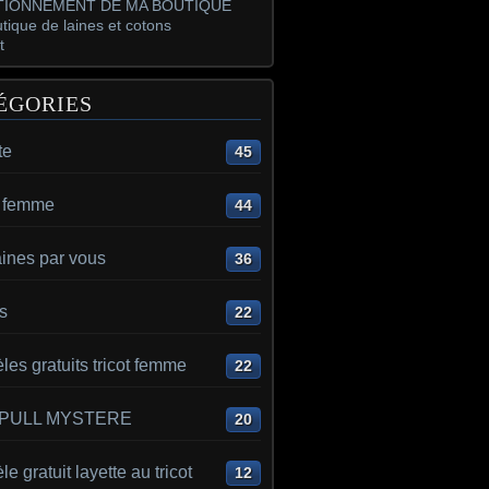
IONNEMENT DE MA BOUTIQUE
tique de laines et cotons
t
ÉGORIES
te
45
t femme
44
aines par vous
36
s
22
es gratuits tricot femme
22
 PULL MYSTERE
20
e gratuit layette au tricot
12