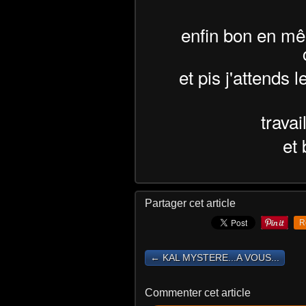
enfin bon en mê
et pis j'attends 
travai
et
Partager cet article
R
← KAL MYSTERE...A VOUS...
Commenter cet article