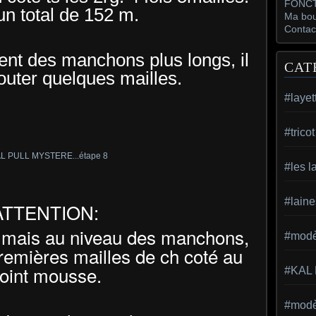
FONCT
un total de 152 m.
Ma bou
Contac
lent des manchons plus longs, il
CAT
jouter quelques mailles.
#layet
#trico
#les l
#laine
ATTENTION:
y, mais au niveau des manchons,
#modèl
premières mailles de ch coté au
oint mousse.
#KAL
#modèl