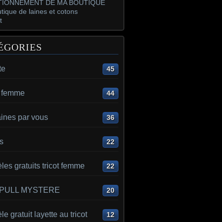
IONNEMENT DE MA BOUTIQUE
tique de laines et cotons
t
ÉGORIES
te
45
t femme
44
aines par vous
36
s
22
es gratuits tricot femme
22
 PULL MYSTERE
20
e gratuit layette au tricot
12