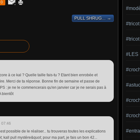
0
#modèl
PULL SHRUG... →
#tric
#trico
#LES
#croch
ore à ce kal ? Quelle taille fais-tu ? Etant bien enrobée et
ire. Merci de ta réponse. Bonne fin de semaine et passe de
#astu
 PS : je ne le commencerais qu'en janvier car je ne serais pas à
 bientôt
#croche
#croc
 07:46
#entra
l est possible de le réaliser... tu trouveras toutes les explications
; kall pull mystère&quot; pour ma part, je fais un bon 42...