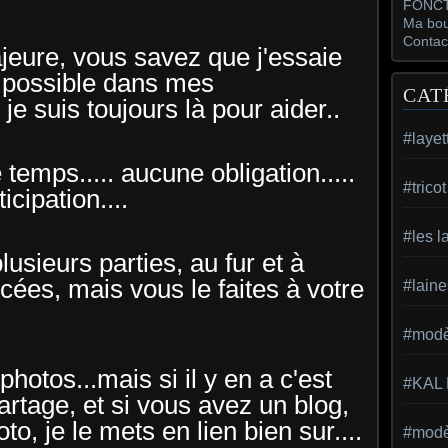
FONCT
Ma bou
Contac
ajeure, vous savez que j'essaie
e possible dans mes
CAT
 je suis toujours là pour aider..
#layet
 temps..... aucune obligation.....
#trico
icipation....
#les l
plusieurs parties, au fur et à
es, mais vous le faites à votre
#laine
#modèl
photos...mais si il y en a c'est
#KAL
rtage, et si vous avez un blog,
o, je le mets en lien bien sur....
#modèl