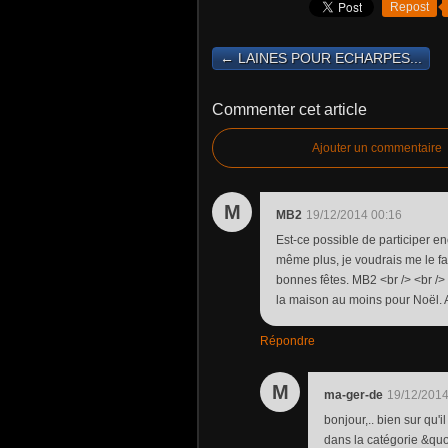
Repost
← LAINES POUR ECHARPES...
Commenter cet article
Ajouter un commentaire
M
MB2
19/12/2014 00:16
Est-ce possible de participer enc
même plus, je voudrais me le fa
bonnes fêtes. MB2 <br /> <br />
la maison au moins pour Noël. A
Répondre
M
ma-ger-de
19/12/2014
bonjour,.. bien sur qu'i
dans la catégorie &quot