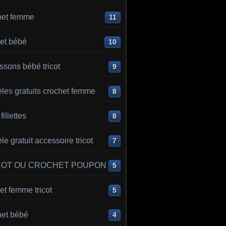
het femme
11
et bébé
10
sons bébé tricot
9
les gratuits crochet femme
8
 fillettes
8
e gratuit accessoire tricot
7
COT OU CROCHET POUPON
5
t femme tricot
5
het bébé
4