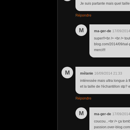
Je suis partante mais quel taille 
Répondre
M
ma-ger-de
17/09/2014
super!!<br /> <br /> tou
blog.com/2014/09/sal-p
merci!!!
M
mélanie
16/09/2014 21:33
intéressée mais ultra longue à 
et la taille de l'échantillon stp? e
Répondre
M
ma-ger-de
17/09/2014
coucou...<br /> ça tombe 
passion.over-blog.com/