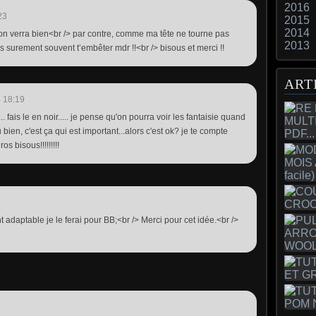
2016
23
2015
2014
, on verra bien<br /> par contre, comme ma tête ne tourne pas
2013
is surement souvent t’embêter mdr !!<br /> bisous et merci !!
ART
 18:19
.. fais le en noir..... je pense qu'on pourra voir les fantaisie quand
 bien, c'est ça qui est important...alors c'est ok? je te compte
s bisous!!!!!!!!!
nt adaptable je le ferai pour BB;<br /> Merci pour cet idée.<br />