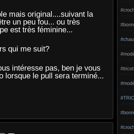
#croc
e mais original....suivant la
 être un peu fou... ou très
#bonn
pe est très féminine...
#chaus
rs qui me suit?
#modè
vous intéresse pas, ben je vous
#tricot
to lorsque le pull sera terminé...
#modèl
#TRI
#bonne
#croc