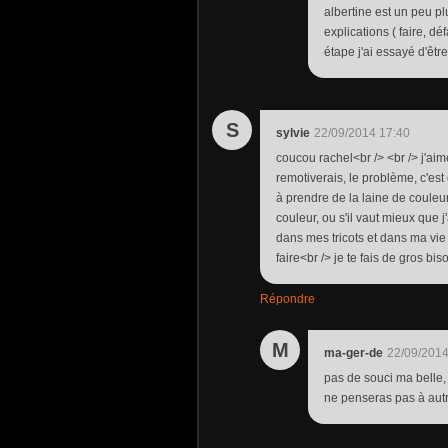
albertine est un peu plu
explications ( faire, dé
étape j'ai essayé d'être
S
sylvie
22/09/2014 17:40
coucou rachel<br /> <br /> j'ai
remotiverais, le problème, c'es
à prendre de la laine de couleur
couleur, ou s'il vaut mieux que 
dans mes tricots et dans ma vie .
faire<br /> je te fais de gros bis
Répondre
M
ma-ger-de
22/09/2014
pas de souci ma belle, 
ne penseras pas à autre