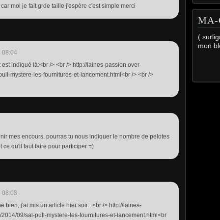
car moi je fait grde taille j'espère c'est simple merci
MA-
( surli
mon bl
 08:04
t est indiqué là:<br /> <br /> http://laines-passion.over-
ull-mystere-les-fournitures-et-lancement.html<br /> <br />
finir mes encours. pourras tu nous indiquer le nombre de pelotes
t ce qu'il faut faire pour participer =)
 08:03
bien, j'ai mis un article hier soir:..<br /> http://laines-
2014/09/sal-pull-mystere-les-fournitures-et-lancement.html<br