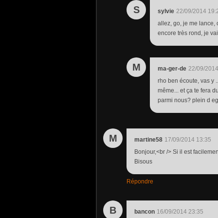
S
sylvie
22/09/2014 19:
allez, go, je me lance
encore très rond, je va
M
ma-ger-de
22/09/2014
rho ben écoute, vas y ..
même... et ça te fera du
parmi nous? plein d egro
M
martine58
17/09/2014 13:35
Bonjour,<br /> Si il est facileme
Bisous
Répondre
B
bancon
16/09/2014 23:35