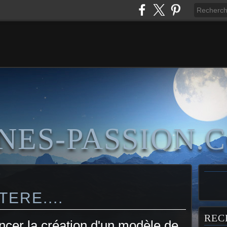
NES-PASSION.
e
ERE....
REC
cer la création d'un modèle de