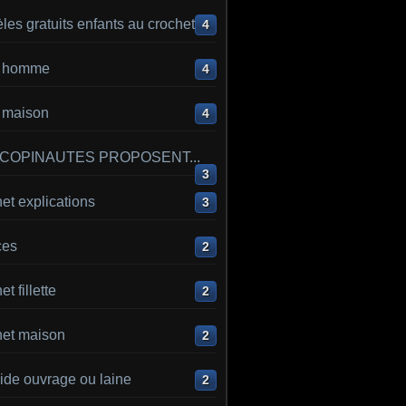
es gratuits enfants au crochet
4
ot homme
4
t maison
4
 COPINAUTES PROPOSENT...
3
et explications
3
ces
2
t fillette
2
het maison
2
ide ouvrage ou laine
2