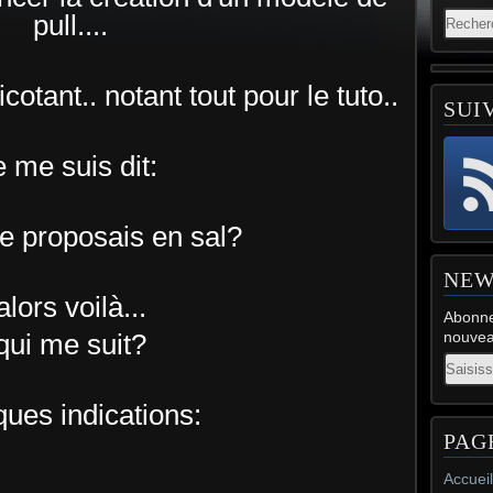
pull....
ricotant.. notant tout pour le tuto..
SUI
e me suis dit:
 le proposais en sal?
NEW
alors voilà...
Abonne
qui me suit?
nouveau
Email
ques indications:
PAG
Accueil