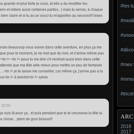
s grande et plus forte je crois, et elle a du modifier les
#les t
faire et refaire aussi certaines parties...) mais tu verras, à chaque
 bien claire et si tu as un souci tu m'appelles au secours!!! bises
#modèl
#snoo
merais beaucoup vous suivre dans cette aventure, en plus ça me
#déco 
t que pour le moment, je ne met que du noir, et n'arrive même pas
<br /> <br /> peux tu me dire s'il rendrait aussi bien dans cette
#mes t
j'attende que ma tête aille mieux pour mettre un peu de fantaisie
...<br /> je te laisse me conseiller, car même ça, j'arrive pas à la
ous<br /> à bientot<br /> sylvie
#mmod
#trico
 20:55
je suis là pour ça.. et puis pendant que tu te creuseras la tête tu
ARC
 chose... plein de gros bisous!!!
2018
2017