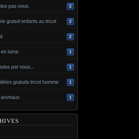
utos pas vous.
2
e gratuit enfants au tricot
2
d
2
en laine
1
utos par vous...
1
èles gratuits tricot homme
1
t animaux
1
HIVES