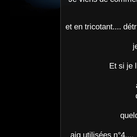
et en tricotant.... dét
j
Et si je
quel
_ aig utilisées n°4....