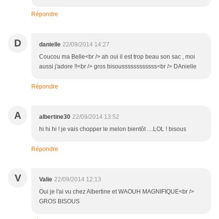
Répondre
D
danielle
22/09/2014 14:27
Coucou ma Belle<br /> ah oui il est trop beau son sac , moi
aussi j'adore !!<br /> gros bisoussssssssssss<br /> DAnielle
Répondre
A
albertine30
22/09/2014 13:52
hi hi hi ! je vais chopper le melon bientôt ....LOL ! bisous
Répondre
V
Valie
22/09/2014 12:13
Oui je l'ai vu chez Albertine et WAOUH MAGNIFIQUE<br />
GROS BISOUS