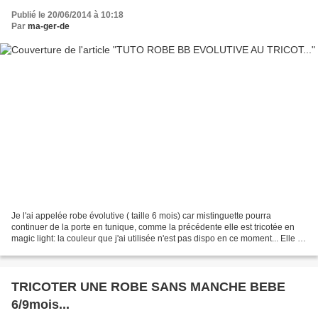
Publié le 20/06/2014 à 10:18
Par
ma-ger-de
Je l'ai appelée robe évolutive ( taille 6 mois) car mistinguette pourra
continuer de la porte en tunique, comme la précédente elle est tricotée en
magic light: la couleur que j'ai utilisée n'est pas dispo en ce moment... Elle se
tricote avec des aig n°...
TRICOTER UNE ROBE SANS MANCHE BEBE
6/9mois...