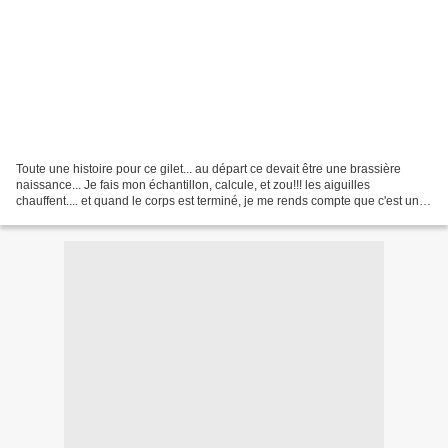
Toute une histoire pour ce gilet... au départ ce devait être une brassière
naissance... Je fais mon échantillon, calcule, et zou!!! les aiguilles
chauffent.... et quand le corps est terminé, je me rends compte que c'est un
peu grand... Bah..me dis-je.....