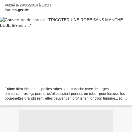
Publié le 28/05/2014 à 14:23
Par
ma-ger-de
J'aime bien tricoter les petites robes sans manche avec de larges
emmanchures.. ça permet qu'elles soient portées en robe.. pour lorsque les
poupinettes grandissent, elles peuvent en profiter en fonction tunique... et je
trouve ça bien pratique, à ces...