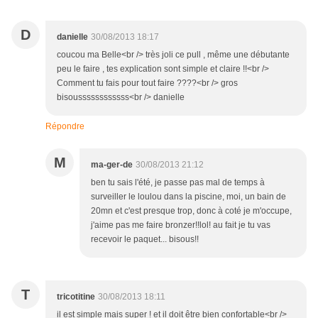
D
danielle
30/08/2013 18:17
coucou ma Belle<br /> très joli ce pull , même une débutante
peu le faire , tes explication sont simple et claire !!<br />
Comment tu fais pour tout faire ????<br /> gros
bisoussssssssssss<br /> danielle
Répondre
M
ma-ger-de
30/08/2013 21:12
ben tu sais l'été, je passe pas mal de temps à
surveiller le loulou dans la piscine, moi, un bain de
20mn et c'est presque trop, donc à coté je m'occupe,
j'aime pas me faire bronzer!!lol! au fait je tu vas
recevoir le paquet... bisous!!
T
tricotitine
30/08/2013 18:11
il est simple mais super ! et il doit être bien confortable<br />