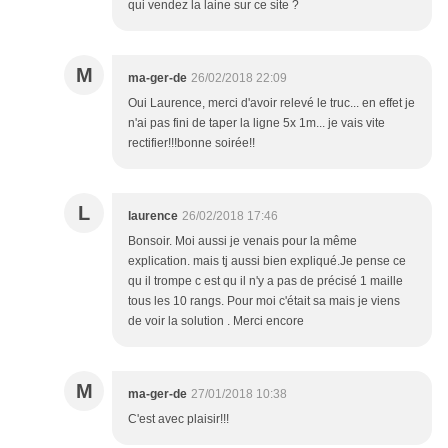
qui vendez la laine sur ce site ?
M
ma-ger-de
26/02/2018 22:09
Oui Laurence, merci d'avoir relevé le truc... en effet je
n'ai pas fini de taper la ligne 5x 1m... je vais vite
rectifier!!!bonne soirée!!
L
laurence
26/02/2018 17:46
Bonsoir. Moi aussi je venais pour la même
explication. mais tj aussi bien expliqué.Je pense ce
qu il trompe c est qu il n'y a pas de précisé 1 maille
tous les 10 rangs. Pour moi c'était sa mais je viens
de voir la solution . Merci encore
M
ma-ger-de
27/01/2018 10:38
C'est avec plaisir!!!