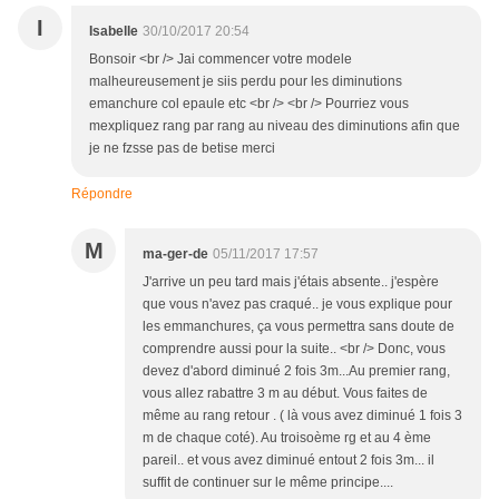
I
Isabelle
30/10/2017 20:54
Bonsoir <br /> Jai commencer votre modele
malheureusement je siis perdu pour les diminutions
emanchure col epaule etc <br /> <br /> Pourriez vous
mexpliquez rang par rang au niveau des diminutions afin que
je ne fzsse pas de betise merci
Répondre
M
ma-ger-de
05/11/2017 17:57
J'arrive un peu tard mais j'étais absente.. j'espère
que vous n'avez pas craqué.. je vous explique pour
les emmanchures, ça vous permettra sans doute de
comprendre aussi pour la suite.. <br /> Donc, vous
devez d'abord diminué 2 fois 3m...Au premier rang,
vous allez rabattre 3 m au début. Vous faites de
même au rang retour . ( là vous avez diminué 1 fois 3
m de chaque coté). Au troisoème rg et au 4 ème
pareil.. et vous avez diminué entout 2 fois 3m... il
suffit de continuer sur le même principe....