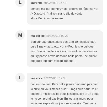
L
laurence
28/02/2018 16:48
bonsoir ma-ger-de.<br /> Merci de votre réponse.<br
/> D'accord j 'irai voir sur le site de vente
alors.Merci.bonne soirée
M
ma-ger-de
28/02/2018 09:21
Bonjour Laurence, alors c'est 1 m 10 rgs plus haut,
puis 8 rgs +haut... etc...<br /> Pour le site oui c'est
moi..l'usine met le site à ma disposition mais tout ce
qui s'y passe arrive dans ma boite perso.. ce qui fait
que c'est toujours moi qui répond....
L
laurence
27/02/2018 19:38
bonsoir. de rien. Par contre je ne comprend pas bien
la suite au vous mettez puis 10 rags plus haut 1m et
encore 1 maille.Est ce deux fois de suite j ai un doute
je ne comprend pas bien .En tout cas merci pour
toute vos explications j 'adore votre site. C'est vous