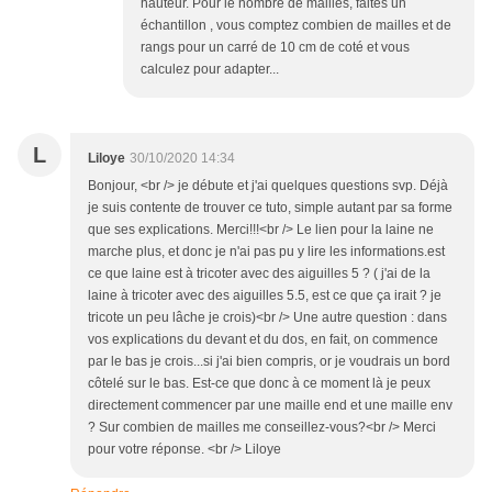
hauteur. Pour le nombre de mailles, faites un
échantillon , vous comptez combien de mailles et de
rangs pour un carré de 10 cm de coté et vous
calculez pour adapter...
L
Liloye
30/10/2020 14:34
Bonjour, <br /> je débute et j'ai quelques questions svp. Déjà
je suis contente de trouver ce tuto, simple autant par sa forme
que ses explications. Merci!!!<br /> Le lien pour la laine ne
marche plus, et donc je n'ai pas pu y lire les informations.est
ce que laine est à tricoter avec des aiguilles 5 ? ( j'ai de la
laine à tricoter avec des aiguilles 5.5, est ce que ça irait ? je
tricote un peu lâche je crois)<br /> Une autre question : dans
vos explications du devant et du dos, en fait, on commence
par le bas je crois...si j'ai bien compris, or je voudrais un bord
côtelé sur le bas. Est-ce que donc à ce moment là je peux
directement commencer par une maille end et une maille env
? Sur combien de mailles me conseillez-vous?<br /> Merci
pour votre réponse. <br /> Liloye