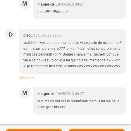
M
ma-ger-de
19/05/2013 09:27
merci!!!!!!!!!!!bisous!!
D
disou
18/05/2013 22:26
yeahhhh!! voila une bonne idee!! je viens juste de m'abonner!!
euh... chui la premiere??? lol!<br /> ben elles sont drolement
mimi ces pelotes!! <br /> Bonne chance ma Rachel!! Longue
vie a ce nouveau blog et a toi qui dois l'alimenter hein? ;-)<br
/> je t'embrasse tres fort!!! disouxxxxxxxxxxxxxxxxxxxxxxxxxxx
Répondre
M
ma-ger-de
19/05/2013 09:27
vi vi ma belle!! t'es la première!!! merci à toi ma belle
et de gros bisous!!