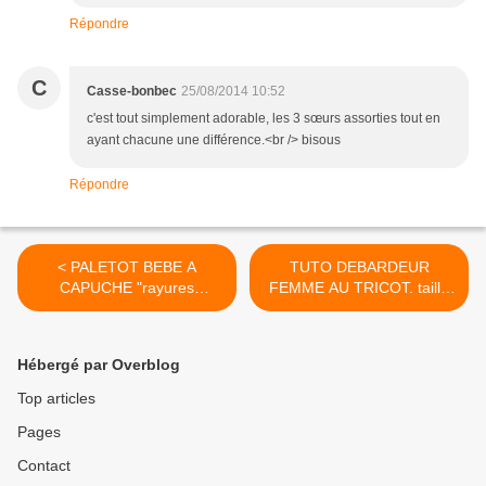
Répondre
C
Casse-bonbec
25/08/2014 10:52
c'est tout simplement adorable, les 3 sœurs assorties tout en
ayant chacune une différence.<br /> bisous
Répondre
< PALETOT BEBE A
TUTO DEBARDEUR
CAPUCHE "rayures
FEMME AU TRICOT. taille
verticales"...( taille
40/42 >
9/12mois)
Hébergé par Overblog
Top articles
Pages
Contact